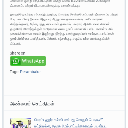
புள்ளிமான் ஒன்று தத்தளிப்பதாக நேற்று காலை 8.30 மணியளவில் பெரம்பலூர்
தீயணைப்பு மற்றும் மீட்பு படையினருக்கு தகவல் வந்தது.
இதைத்தொடர்ந்து சம்பவ இடத்துக்கு விரைந்து சென்ற பெரம்பலூர் தீயணைப்பு மற்றும்
மீட்பு படையினர் நிலைய அலுவலர் ஆறுமுகம் தலைமையில், பணியாளர்கள்
செந்தில்குமார், அங்கமுத்து, சரவணன், தனபால், பால்ராஜ் ஆகியோரை கொண்ட
குழுவினர் கிணற்றுக்குள் கயிறாலான வலை மூலம் மானை மீட்டனர். மானின் உடலில்
தலையில் லேசான காயம் இருந்தது. இதற்கு வனத்துறையினர் கால்நடை டாக்டர்கள்
மூலம் சிகிச்சை அளித்தனர். பின்னர், ரஞ்சன்குடி அருகே உள்ள வனப்பகுதியில்
விட்டனர்.
Share on:
WhatsApp
Tags:
Perambalur
அண்மைச் செய்திகள்
பெரம்பலூர்: கல்வி என்பது வெறும் பொருளீட்ட
மட்டுமல்ல, சமூக மேம்பாட்டிற்காகவும் பயன்பட