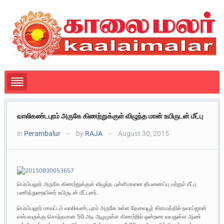
வாலிகண்டபுரம் அருகே கிணற்றுக்குள் விழுந்த மான் உயிருடன் மீட்பு
in
Perambalur
by
RAJA
August 30, 2015
—
—
பெரம்பலூர் அருகே கிணற்றுக்குள் விழுந்த புள்ளிமானை தீயணைப்பு மற்றும் மீட்பு
பணித்துறையினர் உயிருடன் மீட்டனர்.
பெரம்பலூர் மாவட்டம் வாலிகண்டபுரம் அருகே உள்ள தேவையூர் கிராமத்தில் நவாப்ஜான்
என்பவருக்கு சொந்தமான 50 அடி ஆழமுள்ள கிணற்றில் ஒன்றரை வயதுள்ள ஆண்