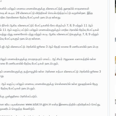
ு:
ளிகளில் பயிலும் மாணவ மாணவிகளுக்கு விளையாட்டுத் துறையில் சாதனைகள்
உணவுடன் கூடிய 28 விளையாட்டு விடுதிகள் செயல்படுத்தப்பட்டு வருகின்றன. இந்த
ாநில அளவிலான தேர்வு போட்டிகள் நடைபெற உள்ளது.
நீச்சல் ஆகிய விளையாட்டுப் போட்டிகளில் சேர விரும்பும் 7, 8, 9 மற்றும் 11 ஆம்
ல் 11 ஆம் வகுப்பு மட்டும் பயிலும் மாணவர்களுக்கும் மாநில அளவில் தேர்வு போட்டிகள்
்து பந்து, வளைகோல் பந்து மற்றும் கபடி ஆகிய விளையாட்டுகளுக்கு 7, 8, 9 மற்றும்
ர்வு போட்டிகளும் நடைபெற உள்ளன.
ர் எம்.ஜி.ஆர் விளையாட்டு அரங்கில் ஜூலை 3 ஆம் தேதி காலை 8 மணியளவில் நடைபெற
்பு பயிலும் மாணவர்களுக்கு ராமநாதபுரம் மாவட்ட ஆட்சியர் அலுவலக வளாகத்தில் உள்ள
ாலை 8 மணியளவில் தேர்வு போட்டிகள் நடைபெறும்.
 பயிலும் மாணவிகளுக்கு தஞ்சாவூரில் உள்ள அன்னை சத்யா விளையாட்டு அரங்கில் ஜூலை 3
து.
11 ஆம் வகுப்பு பயிலும் மாணவ, மாணவிகளுக்கு சென்னையில் உள்ள ஜவஹர்லால் நேரு
ேர்வு போட்டிகள் நடைபெறும்.
்கு முன்னுரிமை அளிக்கப்படும்.
 உரிய படிவங்களை www.sdat.tn.gov.in என்ற இணையத்தில் பதிவிறக்கம் செய்து,
லுவலரிடம் செலுத்த வேண்டும்.