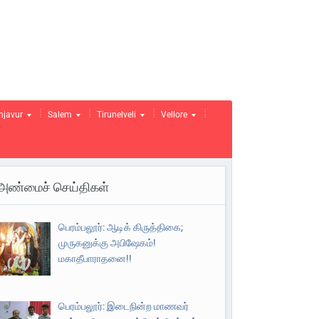
njavur
Salem
Tirunelveli
Vellore
அண்மைச் செய்திகள்
பெரம்பலூர்: ஆடிக் கிருத்திகை;
முருகனுக்கு அபிஷேகம்!
மகாதீபாராதனை!!
பெரம்பலூர்: இடைநின்ற மாணவர்