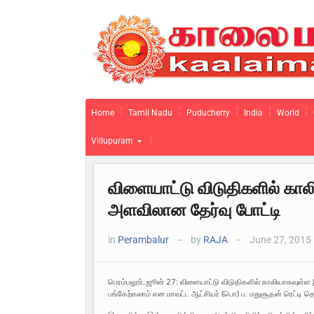
Home
Tamil Nadu
Puducherry
India
World
Villupuram
விளையாட்டு விடுதிகளில் கா
அளவிலான தேர்வு போட்டி
in
Perambalur
by
RAJA
June 27, 2015
—
—
பெரம்பலூர், ஜூன் 27: விளையாட்டு விடுதிகளில் காலியாகவுள்
பங்கேற்கலாம் என மாவட்ட ஆட்சியர் (பொ) ப. மதுசூதன் ரெட்டி தெர