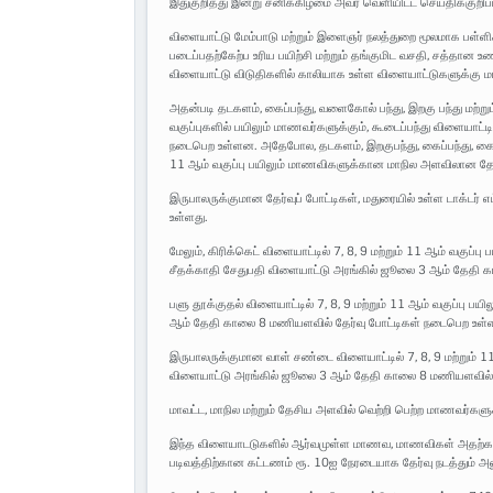
இதுகுறித்து இன்று சனிக்கிழமை அவர் வெளியிட்ட செய்திக்குறிப்ப
விளையாட்டு மேம்பாடு மற்றும் இளைஞர் நலத்துறை மூலமாக பள்
படைப்பதற்கேற்ப உரிய பயிற்சி மற்றும் தங்குமிட வசதி, சத்தான 
விளையாட்டு விடுதிகளில் காலியாக உள்ள விளையாட்டுகளுக்கு ம
அதன்படி தடகளம், கைப்பந்து, வளைகோல் பந்து, இறகு பந்து மற்றும் 
வகுப்புகளில் பயிலும் மாணவர்களுக்கும், கூடைப்பந்து விளையாட்டி
நடைபெற உள்ளன. அதேபோல, தடகளம், இறகுபந்து, கைப்பந்து, கையுந
11 ஆம் வகுப்பு பயிலும் மாணவிகளுக்கான மாநில அளவிலான தே
இருபாலருக்குமான தேர்வுப் போட்டிகள், மதுரையில் உள்ள டாக்ட
உள்ளது.
மேலும், கிரிக்கெட் விளையாட்டில் 7, 8, 9 மற்றும் 11 ஆம் வகுப
சீதக்காதி சேதுபதி விளையாட்டு அரங்கில் ஜூலை 3 ஆம் தேதி க
பளு தூக்குதல் விளையாட்டில் 7, 8, 9 மற்றும் 11 ஆம் வகுப்பு
ஆம் தேதி காலை 8 மணியளவில் தேர்வு போட்டிகள் நடைபெற உள்ள
இருபாலருக்குமான வாள் சண்டை விளையாட்டில் 7, 8, 9 மற்றும் 
விளையாட்டு அரங்கில் ஜூலை 3 ஆம் தேதி காலை 8 மணியளவில் த
மாவட்ட, மாநில மற்றும் தேசிய அளவில் வெற்றி பெற்ற மாணவர்களுக
இந்த விளையாடடுகளில் ஆர்வமுள்ள மாணவ, மாணவிகள் அதற்கான
படிவத்திற்கான கட்டணம் ரூ. 10ஐ நேரடையாக தேர்வு நடத்தும் அ