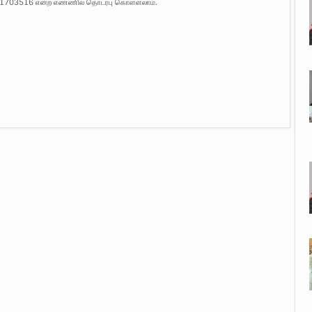
401703516 என்ற எண்ணில் தொடர்பு கொள்ளலாம்.