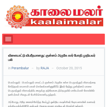
விளையாட்டு விபரீதமானது: குன்னம் அருகே கார் மோதி முதியவர்
பலி
in
Perambalur
by
RAJA
October 20, 2015
—
—
பெரம்பலூர் : பெரம்பலூர் மாவட்டம் குன்னம் அருகே உள்ள பெருமத்தூர் கிராமத்தை
சேர்ந்தவர் ராமசாமி மகன் செல்லக்கண்ணு(65). இவர் நேற்று முன்தினம் மாலை
பெருமத்தூர் கிராமத்தில், ஊருக்கு நடுவேகடைத்தெருவில் மாரியம்மன் கோவிலில்
நண்பர்கள் சிலருடன் பேசிக்கொண்டிருந்தார்.
அப்போது, அதே ஊரைச்சேர்ந்த வேப்பூர் ஒன்றிய கவுன்சிலர் ஷோபனாவின் கணவர்
சத்தியமூர்த்தி(45) ,என்பவர் அவரது காரை சாவியுடன் நிறுத்தி உள்ளார்.