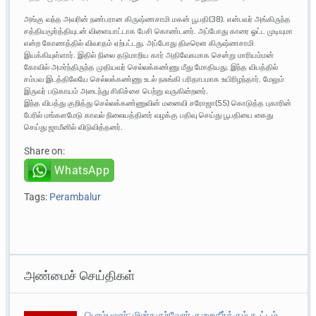
அங்கு வந்த அவரின் நண்பரான கிருஷ்ணசாமி மகன் பூபதி(38). என்பவர் அங்கிருந்த
சத்தியமூர்த்தியுடன் விளையாட்டாக பேசி கொண்டனர். அப்போது காரை ஓட்ட முடியுமா
என்ற கோணத்தில் விவாதம் ஏற்பட்டது. அப்போது திடீரென கிருஷ்ணசாமி
இயக்கியுள்ளார். இதில் நிலை தடுமாறிய கார் அதிவேகமாக சென்று மாரியம்மன்
கோவில் அமர்ந்திருந்த முதியவர் செல்லக்கண்ணு மீது மோதியது. இந்த விபத்தில்
சம்பவ இடத்திலேயே செல்லக்கண்ணு உடல் நசுங்கி பரிதாபமாக உயிரிழந்தார். மேலும்
இருவர் படுகாயம் அடைந்து சிகிச்சை பெற்று வருகின்றனர்.
இந்த விபத்து குறித்து செல்லக்கண்ணுவின் மனைவி சரோஜா(55) கொடுத்த புகாரின்
பேரில் மங்களமேடு காவல் நிலையத்தினர் வழக்கு பதிவு செய்து பூபதியை கைது
செய்து ஜாமீனில் விடுவித்தனர்.
Share on:
WhatsApp
Tags:
Perambalur
அண்மைச் செய்திகள்
பெரம்பலூர்: மின்நுகர்வோர் குறைதீர்க்கும் கூட்டம்