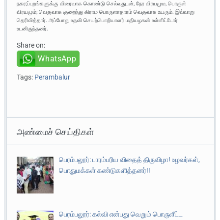
நகர;ப்புறங்களுக்கு விரைவாக கொண்டு செல்வதுடன், நேர விரயமும, பொருள்
விரயமும்; வெகுவாக குறைந்து கிராம பொருளாதாரம் வெகுவாக உயரும். இவ்வாறு
தெரிவித்தார். அப்போது உதவி செயற்பொறியாளர் மதியழகன் உள்ளிட்டோர்
உடனிருந்தனர்.
Share on:
WhatsApp
Tags:
Perambalur
அண்மைச் செய்திகள்
பெரம்பலூர்: பாரம்பரிய விதைத் திருவிழா! உழவர்கள்,
பொதுமக்கள் கண்டுகளித்தனர்!!
பெரம்பலூர்: கல்வி என்பது வெறும் பொருளீட்ட