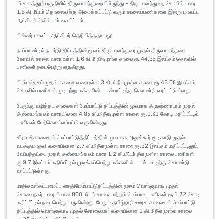
வி.களத்தூர் பகுதியில் திருவாளந்துறையிலிருந்து – திருவாளந்துறை கோவில் வரை
1.6 கி.மீட்டர் தொலைவிற்கு அமைக்கப்பட்டு வரும் சாலைப்பணிகளை இன்று மாவட்ட
ஆட்சியர் நேரில் பார்வையிட்டார்.
பின்னர் மாவட்ட ஆட்சியர் தெரிவித்ததாவது:
நடப்பாண்டில் நபார்டு திட்டத்தின் மூலம் திருவாளந்துரை முதல் திருவாளந்துரை
கோவில் சாலை வரை உள்ள 1.6 கி.மீ நீளமுள்ள சாலை ரூ.44.38 இலட்சம் செலவில்
பணிகள் நடைபெற்று வருகிறது.
பிரம்மதேசம் முதல் எசனை வரையுள்ள 3 கி.மீ நீளமுள்ள சாலை ரூ.46.08 இலட்சம்
செலவில் பணிகள் முடிவுற்று மக்களின் பயன்பாட்டிற்கு கொண்டு வரப்பட்டுள்ளது.
பேருந்து வழித்தட சாலைகள் மேம்பாட்டு திட்டத்தின் மூலமாக கிருஷ்ணாபுரம் முதல்
அன்னமங்கலம் வரையிலான 4.85 கி.மீ நீளமுள்ள சாலை ரூ.1.61 கோடி மதிப்பீட்டில்
பணிகள் மேற்கொள்ளப்பட்டு வருகின்றது.
கிராமச்சாலைகள் மேம்பாட்டுத்திட்டத்தின் மூலமாக அனுக்கூர் குடிகாடு முதல்
வடக்குமாதவி வரையிலான 2.7 கி.மீ நீளமுள்ள சாலை ரூ.32 இலட்சம் மதிப்பீட்டிலும்,
வேப்பந்தட்டை முதல் அன்னமங்கலம் வரை 1.2 கி.மீட்டர் நீளமுள்ள சாலை பணிகள்
ரூ.9.7 இலட்சம் மதிப்பீட்டில் முடிக்கப்பெற்று மக்களின் பயன்பாட்டிற்கு கொண்டு
வரப்பட்டுள்ளது.
மாநில உள்கட்டமைப்பு வசதிமேம்பாட்டுதிட்டத்தின் மூலம் வெள்ளுவாடி முதல்
சோலைநகர் வரையிலான 800 மீட்டர் சாலை மற்றும் மேம்பால பணிகள் ரூ.1.72 கோடி
மதிப்பீட்டில் நடைபெற்று வருகின்றது. மேலும் தமிழ்நாடு ஊரக சாலைகள் மேம்பாட்டு
திட்டத்தில் வெள்ளுவாடி முதல் சோலைநகர் வரையிலான 1 கி.மீ நீளமுள்ள சாலை