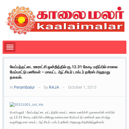
வேப்பந்தட்டை ஊராட்சி ஒன்றித்தில் ரூ.12.31 கோடி மதிப்பில் சாலை
மேம்பாட்டு பணிகள் – மாவட்ட ஆட்சியர் டாக்டர் தரேஸ் அஹமது
தகவல்.
in
Perambalur
by
RAJA
October 1, 2015
—
—
பெரம்பலூர் : வேப்பந்தட்டை வட்டத்தில் மாவட்ட ஊரக வளர்ச்சி முகமையின் சார்பில்
ரூ.12.31 கோடி மதிப்பில் பல்வேறு வகையான மேம்பாட்டு பணிகள் நடைபெற்று
வருகிறது என மாவட்ட ஆட்சியர் டாக்டர்.தரேஸ் அஹமது தெரிவித்துள்ளார்.