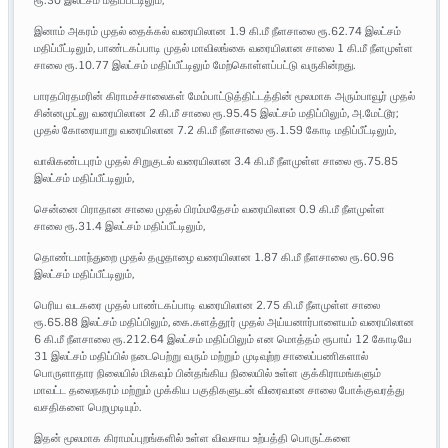
ரூ.30 இலட்சம் மதிப்பீட்டிலும்,
இனாம் அகரம் முதல் தைக்கல் வரையிலான 1.9 கி.மீ நீளசாலை ரூ.62.74 இலட்சம்
மதிப்பீட்டிலும், பாண்டகப்பாடி முதல் மாவிலங்கை வரையிலான சாலை 1 கி.மீ நீளமுள்ள
சாலை ரூ.10.77 இலட்சம் மதிப்பீட்டிலும் மேற்கொள்ளப்பட்டு வருகின்றது.
பாரதபிரதமரின் கிராமச்சாலைகள் மேம்பாட்டுத்திட்டத்தின் மூலமாக அரும்பாவூர் முதல்
சின்னமுட்லு வரையிலான 2 கி.மீ சாலை ரூ.95.45 இலட்சம் மதிப்பிலும், அ.மேட்டூர;
முதல் கோரையாறு வரையிலான 7.2 கி.மீ நீளசாலை ரூ.1.59 கோடி மதிப்பீட்டிலும்,
வாலிகண்டபுரம் முதல் சிறுகுடல் வரையிலான 3.4 கி.மீ நீளமுள்ள சாலை ரூ.75.85
இலட்சம் மதிப்பீட்டிலும்,
சென்னை பிராதான சாலை முதல் பிரம்மதேசம் வரையிலான 0.9 கி.மீ நீளமுள்ள
சாலை ரூ.31.4 இலட்சம் மதிப்பீட்டிலும்,
தொண்டமாந்துறை முதல் தழுதாழை வரையிலான 1.87 கி.மீ நீளசாலை ரூ.60.96
இலட்சம் மதிப்பீட்டிலும்,
பெரிய வடகரை முதல் பாண்டகப்பாடி வரையிலான 2.75 கி.மீ நீளமுள்ள சாலை
ரூ.65.88 இலட்சம் மதிப்பிலும், கை.களத்தூர் முதல் அய்யனார்பாளையம் வரையிலான
6 கி.மீ நீளசாலை ரூ.212.64 இலட்சம் மதிப்பிலும் என மொத்தம் ரூபாய் 12 கோடியே
31 இலட்சம் மதிப்பில் நடைபெற்று வரும் மற்றும் முடிவுற்ற சாலைப்பணிகளால்
பொருளாதார நிலையில் மிகவும் பின்தங்கிய நிலையில் உள்ள குக்கிராமங்களும்
மாவட்ட தலைநகரம் மற்றும் முக்கிய பகுதிகளுடன் விரைவான சாலை போக்குவரத்து
வசதிகளை பெறமுடியும்.
இதன் மூலமாக கிராமப்புறங்களில் உள்ள விவசாய உற்பத்தி பொருட்களை