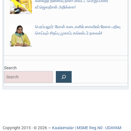
கலைஞர் நினைவு நாள்! மாவட்ட பொறுப்பாளர்
வீ.ஜெகதீசன் அறிக்கை!
பெரம்பலூர்: ரேசன் கடைகளில் கைவிரல் ரேகை பதிவு
செய்யும் சிறப்பு முகாம்; கலெக்டர் தகவல்!
Search
Copyright 2015 - © 2026 —
Kaalaimalar | MSME Reg.N0 : UDAYAM-