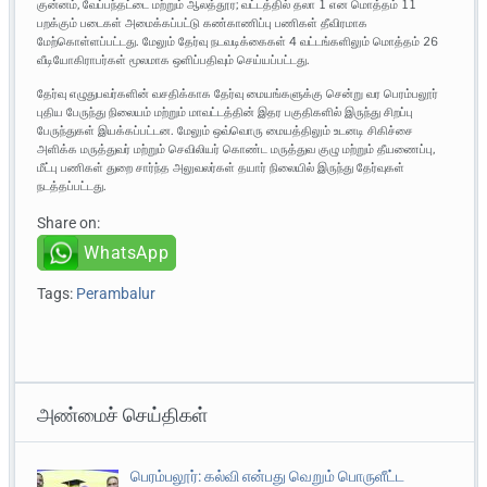
குன்னம், வேப்பந்தட்டை மற்றும் ஆலத்தூர; வட்டத்தில் தலா 1 என மொத்தம் 11
பறக்கும் படைகள் அமைக்கப்பட்டு கண்காணிப்பு பணிகள் தீவிரமாக
மேற்கொள்ளப்பட்டது. மேலும் தேர்வு நடவடிக்கைகள் 4 வட்டங்களிலும் மொத்தம் 26
வீடியோகிராபர்கள் மூலமாக ஒளிப்பதிவும் செய்யப்பட்டது.
தேர்வு எழுதுபவர்களின் வசதிக்காக தேர்வு மையங்களுக்கு சென்று வர பெரம்பலூர்
புதிய பேருந்து நிலையம் மற்றும் மாவட்டத்தின் இதர பகுதிகளில் இருந்து சிறப்பு
பேருந்துகள் இயக்கப்பட்டன. மேலும் ஒவ்வொரு மையத்திலும் உடனடி சிகிச்சை
அளிக்க மருத்துவர் மற்றும் செவிலியர் கொண்ட மருத்துவ குழு மற்றும் தீயணைப்பு,
மீட்பு பணிகள் துறை சார்ந்த அலுவலர்கள் தயார் நிலையில் இருந்து தேர்வுகள்
நடத்தப்பட்டது.
Share on:
WhatsApp
Tags:
Perambalur
அண்மைச் செய்திகள்
பெரம்பலூர்: கல்வி என்பது வெறும் பொருளீட்ட