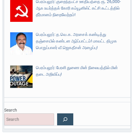
பெரம்பலூர்: குறைந்தபட்ச ஊதியத்தை ரூ. 26,000-
ஆக உயர்த்தக் கோரி கம்யூனிஸ்ட் கட்சி கூட்டத்தில்
தீர்மானம் நிறைவேற்றம்!
பெரம்பலூர்: த.வெ.க. அரசைக் கண்டித்து
தஞ்சையில் கண்டன ஆர்ப்பாட்டம்! மாவட்ட திமுக
பொறுப்பாளர் வீ.ஜெகதீசன் அழைப்பு!
பெரம்பலூர்: பேரளி துணை மின் நிலையத்தில் மின்
தடை அறிவிப்பு!
Search