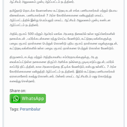
ஆட்சியர் அலுவலகம் முன்பு ஆர்ப்பாட்டம் நடத்தினர்.
தமிழ்நாடு தொடக்க வேளாண்மை கூட்டுறவு கடன் சங்க பணியாளர்கள் மற்றும் நியாய
விலைக்கடை பணியாளர்கள் 7 அம்ச கோரிக்கைகளை வலியுறுத்தி மாவட்ட
ஆர்ப்பாட்டத்தில் இன்று பெரம்பலூர் மாவட்ட ஆட்சியர் அலுவலகம் முன்பு கண்டன
ஆர்ப்பாட்டம் நடத்தினர்.
அதில், ரூபாய் 500 மற்றும் ஆயிரம் வாங்க அயலாத நிலையில் உள்ள உறுப்பினர்களின்
நகைக்கடன் , பயிர்க்கடன்களை ரத்து செய்ய வேண்டும், கூட்டுறவு வங்கிகளுக்கு
பழைய ரூபாய் தாள்களை பெற்றுக் கொண்டு புதிய ரூபாய் தாள்களை வழங்குவதுடன்,
கூட்டுறவு வங்கிகளில் உள்ள பழைய ரூபாய் தாள்களை பெற்றுக் கொள்ள வேண்டும்.
திருமணம், சடங்கு மற்றும் அத்தியாவசிய சம்பிரதாயங்களுக்கு, அடகு
வைக்கப்பட்டுள்ள நகைகளை திருப்பி அளிக்க நல்லொரு முடிவு எடுப்பதுடன், பயிர்க்
காப்பீடு திட்டத்தின், கால அவகாசத்தை நீட்டிக்க வேண்டும், என்பது உள்ளிட்ட 7 அம்ச
கோரிக்கைகளை வலிறுத்தி ஆர்ப்பாட்டம் நடத்தினர். இதில் கூட்டுறவு பணியாளர்கள்
ஏராளமானோர் கலந்து கொண்டனர். பின்னர் மாவட்ட ஆட்சியரிடம் மனு கொடுத்து
கலைந்து சென்றனர்.
Share on:
WhatsApp
Tags:
Perambalur