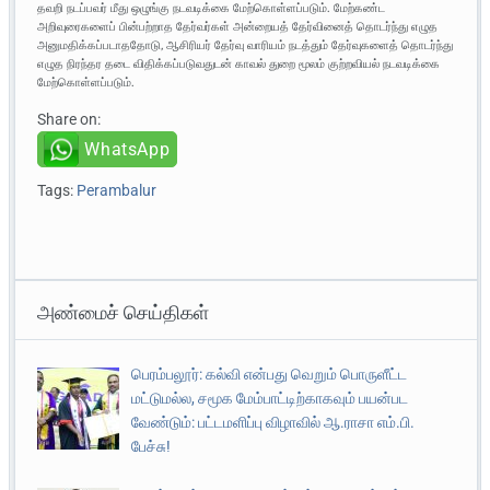
தவறி நடப்பவர் மீது ஒழுங்கு நடவடிக்கை மேற்கொள்ளப்படும். மேற்கண்ட
அறிவுரைகளைப் பின்பற்றாத தேர்வர்கள் அன்றையத் தேர்வினைத் தொடர்ந்து எழுத
அனுமதிக்கப்படாததோடு, ஆசிரியர் தேர்வு வாரியம் நடத்தும் தேர்வுகளைத் தொடர்ந்து
எழுத நிரந்தர தடை விதிக்கப்படுவதுடன் காவல் துறை மூலம் குற்றவியல் நடவடிக்கை
மேற்கொள்ளப்படும்.
Share on:
WhatsApp
Tags:
Perambalur
அண்மைச் செய்திகள்
பெரம்பலூர்: கல்வி என்பது வெறும் பொருளீட்ட
மட்டுமல்ல, சமூக மேம்பாட்டிற்காகவும் பயன்பட
வேண்டும்: பட்டமளிப்பு விழாவில் ஆ.ராசா எம்.பி.
பேச்சு!