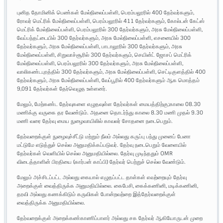
புனித தோமினிக் பெண்கள் மேல்நிலைப்பள்ளி, பெரம்பலூரில் 400 தேர்வர்களும்,
ரோவர் மெட்ரிக் மேல்நிலைப்பள்ளி, பெரம்பலூரில் 411 தேர்வர்களும், கோல்டன் கேட்ஸ்
மெட்ரிக் மேல்நிலைப்பள்ளி, பெரம்பலூரில் 300 தேர்வர்களும், அரசு மேல்நிலைப்பள்ளி,
வேப்பந்தட்டையில் 300 தேர்வர்களும், அரசு மேல்நிலைப்பள்ளி, எசனையில் 300
தேர்வர்களும், அரசு மேல்நிலைப்பள்ளி, பாடாலூரில் 300 தேர்வர்களும், அரசு
மேல்நிலைப்பள்ளி, சிறுவாச்சூரில் 300 தேர்வர்களும், செயின்ட் ஜோசப் மெட்ரிக்
மேல்நிலைப்பள்ளி, பெரம்பலூரில் 300 தேர்வர்களும், அரசு மேல்நிலைப்பள்ளி,
வாலிகண்டபுரத்தில் 300 தேர்வர்களும், அரசு மேல்நிலைப்பள்ளி, செட்டிகுளத்தில் 400
தேர்வர்களும், அரசு மேல்நிலைப்பள்ளி, வேப்பூரில் 400 தேர்வர்களும் ஆக மொத்தம்
9,091 தேர்வர்கள் தேர்வெழுத உள்ளனர்.
மேலும், மேற்கண்ட தேர்வுகளை எழுதவுள்ள தேர்வர்கள் மையத்திற்கு;காலை 08.30
மணிக்கு வருகை தர வேண்டும். அதனை தொடர்ந்து காலை 8.30 மணி முதல் 9.30
மணி வரை தேர்வு மைய நுழைவாயிலில் காவலர் சோதனை நடைபெறும்.
தேர்வறைக்குள் நுழைவுச்சீட்டு மற்றும் நீலம் அல்லது கருப்பு பந்து முனைப் பேனா
மட்டுமே எடுத்துச் செல்ல அனுமதிக்கப்படுவர். தேர்வு நடைபெறும் வேளையில்
தேர்வர்கள் வெளியில் செல்ல அனுமதியில்லை. தேர்வு முடிந்ததும் OMR
விடைத்தாளின் பிரதியை (கார்பன் காப்பி) தேர்வர் பெற்றுச் செல்ல வேண்டும்.
மேலும் அச்சிடப்பட்ட அல்லது கையால் எழுதப்பட்ட தாள்கள் எவற்றையும் தேர்வு
அறைக்குள் வைத்திருக்க அனுமதியில்லை. கைபேசி, கைக்கணினி, மடிக்கணினி,
தரவி அல்லது கணக்கிடும் கருவிகள் போன்றவற்றை இத்தேர்வறைக்குள்
வைத்திருக்க அனுமதியில்லை.
தேர்வறைக்குள் அறைக்கண்காணிப்பாளர் அல்லது சக தேர்வர் ஆகியோருடன் முறை