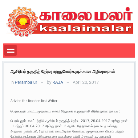
ஆசிரியர் தகுதித் தேர்வு எழுதுவோர்களுக்கான அறிவுரைகள்
in
Perambalur
by
RAJA
April 20, 2017
—
—
Advice for Teacher Test Writer
பெரம்பலூர் மாவட்ட முதன்மை கல்வி அலுவலர் க.முனுசாமி விடுத்துள்ள தகவல் :
பெரம்பலூர் மாவட்டத்தில் ஆசிரியர் தகுதித் தேர்வு-2017, 29.04.2017 அன்று தாள்
-1 மற்றும் 30.04.2017 அன்று தாள் -2 ஆகிய தேதிகளில் நடைபெற உள்ளது.
அதனை முன்னிட்டு, தேர்வர்கள் கடைபிடிக்க வேண்டிய முழுமையான விபரம் மற்றும்
தேர்வர்களுக்கான அறிவுரைகளை முதன்மை கல்வி அலுவலர் க.முனுசாமி