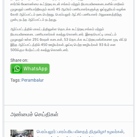
சார்பில் வேளாண்மை கூட்டுறவு கடன் சங்கம் மற்றும் நியாயவிலைகடைகளில் மாநிலம்
முழுவதும் பணியாற்றிவரும் சுமார் 45 ஆயிரம் பணியாளர்களுக்கு ஓய்வூதியம் வழங்க
கோரி ஆர்ப்பாட்டம் நடைபெற்றது. பெரம்பலூர் ஆட்சிப் பணியாளர் அலுவலகத்திற்கு
முன்பு நடந்த ஆர்ப்பாட்டம் நடந்தது.
ஆர்ப்பாட்டத்தில் மாவட்டத்திலுள்ள தொடக்க கூட்டுறவு சங்கம் மற்றும்
நியாயவிலைகடை பணியாளர்கள் கலந்து கொண்டனர். இதையொட்டி மாவட்டம்
முழுவதும் உள்ள 291 ரேஷன் கடைகள், 53 தொடக்க கூட்டுறவு வங்கிகளை மூடி விட்டு
இந்த ஆர்ப்பாட்டத்தில் 450 ஊழியர்கள், ஓய்வு பெற்ற ஊழியர்கள் 93 பேர் என
500க்கும மேற்பட்டார் கலந்து கொண்டனர்.
Share on:
WhatsApp
Tags:
Perambalur
அண்மைச் செய்திகள்
பெரம்பலூர்: பாரம்பரிய விதைத் திருவிழா! உழவர்கள்,