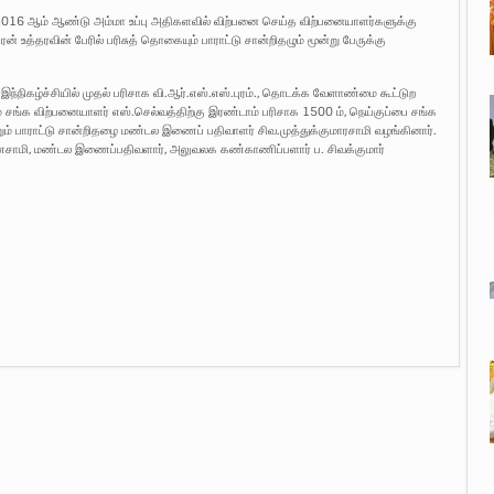
2016 ஆம் ஆண்டு அம்மா உப்பு அதிகளவில் விற்பனை செய்த விற்பனையாளர்களுக்கு
் உத்தரவின் பேரில் பரிசுத் தொகையும் பாராட்டு சான்றிதழும் மூன்று பேருக்கு
நிகழ்ச்சியில் முதல் பரிசாக வி.ஆர்.எஸ்.எஸ்.புரம்., தொடக்க வேளாண்மை கூட்டுற
் சங்க விற்பனையாளர் எஸ்.செல்வத்திற்கு இரண்டாம் பரிசாக 1500 ம், நெய்குப்பை சங்க
ும் பாராட்டு சான்றிதழை மண்டல இணைப் பதிவாளர் சிவ.முத்துக்குமாரசாமி வழங்கினார்.
ணசாமி, மண்டல இணைப்பதிவளார், அலுவலக கண்காணிப்பளார் ப. சிவக்குமார்