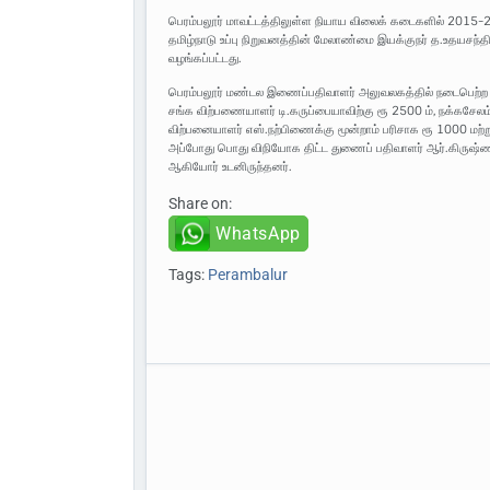
பெரம்பலூர் மாவட்டத்திலுள்ள நியாய விலைக் கடைகளில் 2015-
தமிழ்நாடு உப்பு நிறுவனத்தின் மேலாண்மை இயக்குநர் த.உதயசந்திரன
வழங்கப்பட்டது.
பெரம்பலூர் மண்டல இணைப்பதிவாளர் அலுவலகத்தில் நடைபெற்ற இந்
சங்க விற்பணையாளர் டி.கருப்பையாவிற்கு ரூ 2500 ம், நக்கசேலம
விற்பனையாளர் எஸ்.நற்பிணைக்கு மூன்றாம் பரிசாக ரூ 1000 மற்ற
அப்போது பொது விநியோக திட்ட துணைப் பதிவாளர் ஆர்.கிருஷ்
ஆகியோர் உடனிருந்தனர்.
Share on:
WhatsApp
Tags:
Perambalur