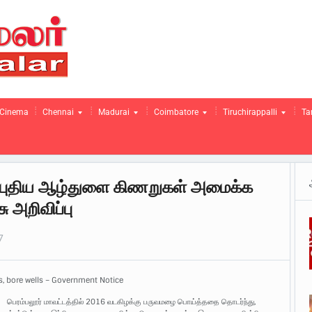
Cinema
Chennai
Madurai
Coimbatore
Tiruchirappalli
Ta
 புதிய ஆழ்துளை கிணறுகள் அமைக்க
 அறிவிப்பு
7
s, bore wells – Government Notice
பெரம்பலூர் மாவட்டத்தில் 2016 வடகிழக்கு பருவமழை பொய்த்ததை தொடர்ந்து,