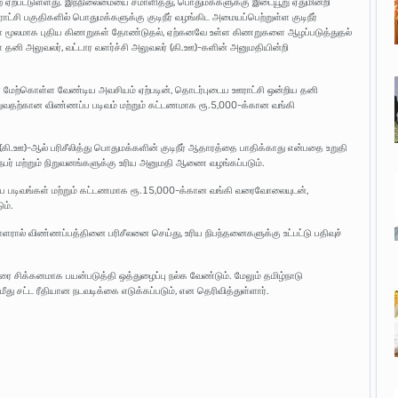
ுறை ஏற்பட்டுள்ளது. இந்நிலைமையை சமாளித்து, பொதுமக்களுக்கு இடையூறு ஏதுமின்றி
்சி பகுதிகளில் பொதுமக்களுக்கு குடிநீர் வழங்கிட அமையப்பெற்றுள்ள குடிநீர்
்கள் மூலமாக புதிய கிணறுகள் தோண்டுதல், ஏற்கனவே உள்ள கிணறுகளை ஆழப்படுத்துதல்
னி அலுவலர், வட்டார வளர்ச்சி அலுவலர் (கி.ஊ)-களின் அனுமதியின்றி
ளை மேற்கொள்ள வேண்டிய அவசியம் ஏற்படின், தொடர்புடைய ஊராட்சி ஒன்றிய தனி
ெறுவதற்கான விண்ணப்ப படிவம் மற்றும் கட்டணமாக ரூ.5,000-க்கான வங்கி
கி.ஊ)-ஆல் பரிசீலித்து பொதுமக்களின் குடிநீர் ஆதாரத்தை பாதிக்காது என்பதை உறுதி
நபர் மற்றும் நிறுவனங்களுக்கு உரிய அனுமதி ஆணை வழங்கப்படும்.
்ப படிவங்கள் மற்றும் கட்டணமாக ரூ.15,000-க்கான வங்கி வரைவோலையுடன்,
ம்.
ாளரால் விண்ணப்பத்தினை பரிசீலனை செய்து, உரிய நிபந்தனைகளுக்கு உட்பட்டு பதிவுச்
ரை சிக்கனமாக பயன்படுத்தி ஒத்துழைப்பு நல்க வேண்டும். மேலும் தமிழ்நாடு
ு சட்ட ரீதியான நடவடிக்கை எடுக்கப்படும், என தெரிவித்துள்ளார்.