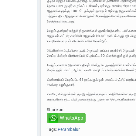
குடிநீர் மற்றும் விவசாயத்திற்கு கடுமையான தண்ணீர் பற்றாக்க
தேவையான குடிநீர் வழங்கப்பட வேண்டியுள்ளது. எனவே, கிராம ஊராட
ஆதாரங்களுக்கு 100 மீட்டருக்குள் தனிநபர் அல்லது நிறுவனங
மற்றும் புதிய ஆழ்துளை கிணறுகள் அமைத்தல் போன்ற பணிகளை த
மேற்கொள்ளகூடாது.
மேலும், தனிநபர் மற்றும் நிறுவனங்கள் மூலம் மேற்கண்ட பணிக
அலுவலர், வட்டார வளர்ச்சி அலுவலர் (கி.ஊ)-களிடம் அனுமதி ப
வரைவோலையுடன் விண்ணப்பிக்க வேண்டும்.
அவ்விண்ணப்பத்தினை தனி அலுவலர், வட்டார வளர்ச்சி அலுவலர் (
செய்த பின்னர் விண்ணப்பம் பெறப்பட்ட 30 தினங்களுக்குள் தனி
மேலும், வணிக ரீதியான பதிவுச் சான்று பெறுவதற்கான விண்ணப
பெரம்பலூர் மாவட்ட ஆட்சிப் பணியாளரிடம் விண்ணப்பிக்க வேண்டு
விண்ணப்பம் பெறப்பட்ட 45 நாட்களுக்குள் மாவட்ட ஆட்சிப் பணிய
சான்றை வழங்குவார்.
எனவே, பொதுமக்கள் குடிநீர் பற்றாக்குறையை எதிர்கொள்ள குடிநீ
ஊராட்சிகள் சட்ட விதிமுறைகளுக்கு முரணாக செயல்படுபவர்கள் மீத
Share on:
WhatsApp
Tags:
Perambalur