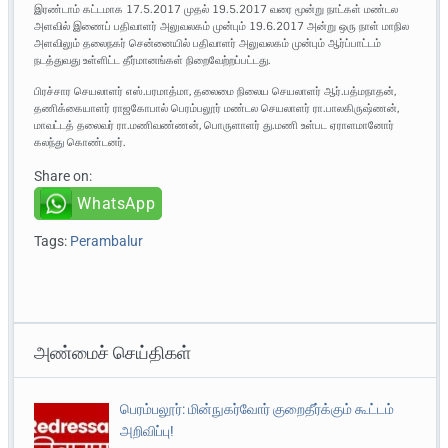
இரண்டாம் கட்டமாக 17.5.2017 முதல் 19.5.2017 வரை மூன்று நாட்கள் மண்டல
அளவில் இணைப் பதிவாளர் அலுவலகம் முன்பும் 19.6.2017 அன்று ஒரு நாள் மாநில
அளவிலும் தலைநகர் சென்னையில் பதிவாளர் அலுவலகம் முன்பும் ஆர்ப்பாட்டம்
நடத்துவது உள்ளிட்ட தீர்மானங்கள் நிறைவேற்றப்பட்டது.
பிரச்சார செயலாளர் எஸ்.பரமாத்மா, தலைமை நிலைய செயலாளர் ஆர்.பத்மநாதன்,
தணிக்கையாளர் ராஜகோபால் பெரம்பலூர் மண்டல செயலாளர் ரா.பாலகிருஷ்ணன்,
மாவட்டத் தலைவர் ரா.மணிவண்ணன், பொருளாளர் து.மணி உள்பட ஏராளமானோர்
கலந்து கொண்டனர்.
Share on:
WhatsApp
Tags:
Perambalur
அண்மைச் செய்திகள்
பெரம்பலூர்: மின்நுகர்வோர் குறைதீர்க்கும் கூட்டம்
அறிவிப்பு!