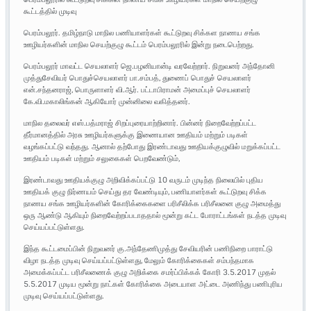
கூட்டத்தில் முடிவு
பெரம்பலூர். தமிழ்நாடு மாநில பணியாளர்கள் கூட்டுறவு சிக்கள நாணய சங்க
ஊழியர்களின் மாநில செயற்குழு கூட்டம் பெரம்பலூரில் இன்று நடைபெற்றது.
பெரம்பலூர் மாவட்ட செயலாளர் ஜெ.பழனியான்டி வரவேற்றார். நிறுவனர் அந்தோனி
முத்துசேவியர் பொதுச்செயலாளர் பா.சம்பத், துணைப் பொதுச் செயலாளர்
என்.சந்தனராஜ், பொருளாளர் வி.ஆர். பட்டாபிராமன் அமைப்புச் செயலாளர்
கே.வி.மகாலிங்கன் ஆகியோர் முன்னிலை வகித்தனர்.
மாநில தலைவர் எஸ்.பத்மராஜ் சிறப்புரையாற்றினார். பின்னர் நிறைவேற்றப்பட்ட
தீர்மானத்தில் அரசு ஊழியர்களுக்கு இணையான ஊதியம் மற்றும் படிகள்
வழங்கப்பட்டு வந்தது. ஆனால் தற்போது இரண்டாவது ஊதியக்குழுவில் மறுக்கப்பட்ட
ஊதியம் படிகள் மற்றும் சலுகைகள் பெறவேண்டும்,
இரண்டாவது ஊதியக்குழு அறிவிக்கப்பட்டு 10 வருடம் முடிந்த நிலையில் புதிய
ஊதியக் குழு நிர்ணயம் செய்து தர வேண்டியும், பணியாளர்கள் கூட்டுறவு சிக்க
நாணய சங்க ஊழியர்களின் கோரிக்கைகளை பரிசீலிக்க பரிசீலனை குழு அமைத்து
ஒரு ஆண்டு ஆகியும் நிறைவேற்றப்படாததால் மூன்று கட்ட போராட்டங்கள் நடத்த முடிவு
செய்யப்பட்டுள்ளது.
இந்த கூட்டமைப்பின் நிறுவனர் கு.அந்தேணிமுத்து சேவியரின் பணிநிறை பாராட்டு
விழா நடத்த முடிவு செய்யப்பட்டுள்ளது, மேலும் கோரிக்கைகள் சம்பந்தமாக
அமைக்கப்பட்ட பரிசீலணைக் குழு அறிக்கை சமர்ப்பிக்கக் கோரி 3.5.2017 முதல்
5.5.2017 முடிய மூன்று நாட்கள் கோரிக்கை அடையாள அட்டை அணிந்து பணிபுரிய
முடிவு செய்யப்பட்டுள்ளது.