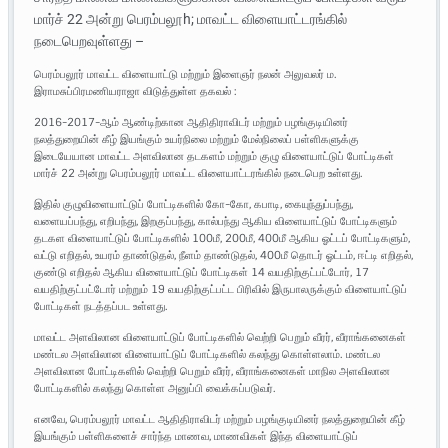
மார்ச் 22 அன்று பெரம்பலூh; மாவட்ட விளையாட்டரங்கில்
நடைபெறவுள்ளது –
பெரம்பலூர் மாவட்ட விளையாட்டு மற்றும் இளைஞர் நலன் அலுவலர் ம.
இராமசுப்பிரமணியராஜா விடுத்துள்ள தகவல் :
2016-2017-ஆம் ஆண்டிற்கான ஆதிதிராவிடர் மற்றும் பழங்குடியினர்
நலத்துறையின் கீழ் இயங்கும் உயர்நிலை மற்றும் மேல்நிலைப் பள்ளிகளுக்கு
இடையேயான மாவட்ட அளவிலான தடகளம் மற்றும் குழு விளையாட்டுப் போட்டிகள்
மார்ச் 22 அன்று பெரம்பலூர் மாவட்ட விளையாட்டரங்கில் நடைபெற உள்ளது.
இதில் குழுவிளையாட்டுப் போட்டிகளில் கோ-கோ, கபாடி, கையுந்துப்பந்து,
வளையப்பந்து, எறிபந்து, இறகுப்பந்து, கால்பந்து ஆகிய விளையாட்டுப் போட்டிகளும்
தடகள விளையாட்டுப் போட்டிகளில் 100மீ, 200மீ, 400மீ ஆகிய ஓட்டப் போட்டிகளும்,
வட்டு எறிதல், உயரம் தாண்டுதல், நீளம் தாண்டுதல், 400மீ தொடர் ஓட்டம், ஈட்டி எறிதல்,
குண்டு எறிதல் ஆகிய விளையாட்டுப் போட்டிகள் 14 வயதிற்குட்பட்டோர், 17
வயதிற்குட்பட்டோர் மற்றும் 19 வயதிற்குட்பட்ட பிரிவில் இருபாலருக்கும் விளையாட்டுப்
போட்டிகள் நடத்தப்பட உள்ளது.
மாவட்ட அளவிலான விளையாட்டுப் போட்டிகளில் வெற்றி பெறும் வீரர், வீராங்கனைகள்
மண்டல அளவிலான விளையாட்டுப் போட்டிகளில் கலந்து கொள்ளலாம். மண்டல
அளவிலான போட்டிகளில் வெற்றி பெறும் வீரர், வீராங்கனைகள் மாநில அளவிலான
போட்டிகளில் கலந்து கொள்ள அனுப்பி வைக்கப்படுவர்.
எனவே, பெரம்பலூர் மாவட்ட ஆதிதிராவிடர் மற்றும் பழங்குடியினர் நலத்துறையின் கீழ்
இயங்கும் பள்ளிகளைச் சார்ந்த மாணவ, மாணவிகள் இந்த விளையாட்டுப்