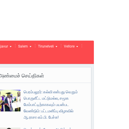
javur
Salem
Tirunelveli
Vellore
அண்மைச் செய்திகள்
பெரம்பலூர்: கல்வி என்பது வெறும்
பொருளீட்ட மட்டுமல்ல, சமூக
மேம்பாட்டிற்காகவும் பயன்பட
வேண்டும்: பட்டமளிப்பு விழாவில்
ஆ.ராசா எம்.பி. பேச்சு!