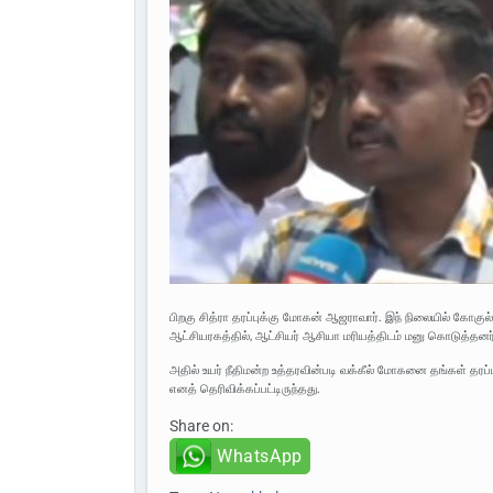
பிறகு சித்ரா தரப்புக்கு மோகன் ஆஜராவார். இந் நிலையில் கோகு
ஆட்சியரகத்தில், ஆட்சியர் ஆசியா மரியத்திடம் மனு கொடுத்தனர்
அதில் உயர் நீதிமன்ற உத்தரவின்படி வக்கீல் மோகனை தங்கள் தரப்ப
எனத் தெரிவிக்கப்பட்டிருந்தது.
Share on:
WhatsApp