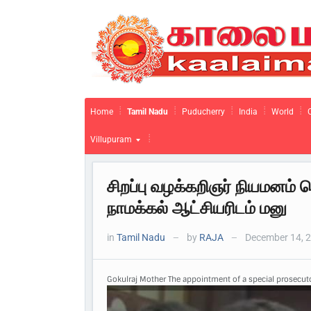
Home
Tamil Nadu
Puducherry
India
World
Villupuram
சிறப்பு வழக்கறிஞர் நியமனம் 
நாமக்கல் ஆட்சியரிடம் மனு
in
Tamil Nadu
by
RAJA
December 14, 
—
—
Gokulraj Mother The appointment of a special prosecuto