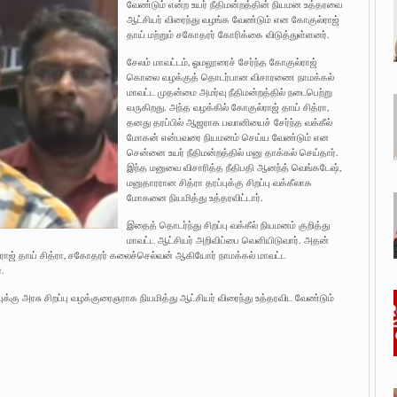
வேண்டும் என்ற உயர் நீதிமன்றத்தின் நியமன உத்தரவை
ஆட்சியர் விரைந்து வழங்க வேண்டும் என கோகுல்ராஜ்
தாய் மற்றும் சகோதரர் கோரிக்கை விடுத்துள்ளனர்.
சேலம் மாவட்டம், ஓமலூரைச் சேர்ந்த கோகுல்ராஜ்
கொலை வழக்குத் தொடர்பான விசாரணை நாமக்கல்
மாவட்ட முதன்மை அமர்வு நீதிமன்றத்தில் நடைபெற்று
வருகிறது. அந்த வழக்கில் கோகுல்ராஜ் தாய் சித்ரா,
தனது தரப்பில் ஆஜராக பவானியைச் சேர்ந்த வக்கீல்
மோகன் என்பவரை நியமனம் செய்ய வேண்டும் என
சென்னை உயர் நீதிமன்றத்தில் மனு தாக்கல் செய்தார்.
இந்த மனுவை விசாரித்த நீதிபதி ஆனந்த் வெங்கடேஷ்,
மனுதாரரான சித்ரா தரப்புக்கு சிறப்பு வக்கீலாக
மோகனை நியமித்து உத்தரவிட்டார்.
இதைத் தொடர்ந்து சிறப்பு வக்கீல் நியமனம் குறித்து
மாவட்ட ஆட்சியர் அறிவிப்பை வெளியிடுவார். அதன்
ல்ராஜ் தாய் சித்ரா, சகோதரர் கலைச்செல்வன் ஆகியோர் நாமக்கல் மாவட்ட
.
ுக்கு அரசு சிறப்பு வழக்குரைஞராக நியமித்து ஆட்சியர் விரைந்து உத்தரவிட வேண்டும்