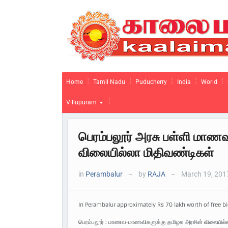
Home
Tamil Nadu
Puducherry
India
World
Villupuram
பெரம்பலூர் அரசு பள்ளி மாணவர்
விலையில்லா மிதிவண்டிகள்
in
Perambalur
by
RAJA
March 19, 201
—
—
In Perambalur approximately Rs 70 lakh worth of free b
பெரம்பலூர் : மாணவ-மாணவிகளுக்கு தமிழக அரசின் விலையில்லா மத