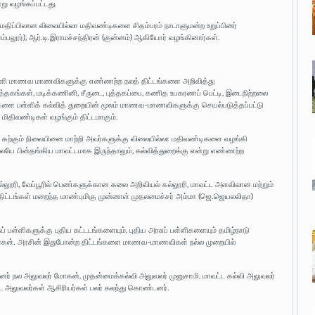
று வழங்கப்பட்டது.
மதிப்பிலான விலையில்லா மதிவண்டிகளை சிதம்பரம் நாடாளுமன்ற உறுப்பினர்
ரம்பலூர்), ஆர்.டி.இராமச்சந்திரன் (குன்னம்) ஆகியோர் வழங்கினார்கள்.
பள்ளி மாணவ மாணவிகளுக்கு எண்ணற்ற நலத் திட்டங்களை அறிவித்து
புத்தகங்கள், மடிக்கணினி, சீருடை, புத்தகப்பை, கணித உபகரணப் பெட்டி, இடைநிற்றலை
ளை பள்ளிக் கல்வித் துறையின் மூலம் மாணவ-மாணவிகளுக்கு செயல்படுத்தப்பட்டு
 மிதிவண்டிகள் வழங்கும் திட்டமாகும்.
ற்கும் நிலையினை மாற்றி அவர்களுக்கு விலையில்லா மதிவண்டிகளை வழங்கி
லேயே பின்தங்கிய மாவட்டமாக இருந்தாலும், கல்வித்துறைக்கு என்று எண்ணற்ற
ல்லூரி, வேப்பூரில் பெண்களுக்கான கலை அறிவியல் கல்லூரி, மாவட்ட அளவிலான மற்றும்
திட்டங்கள் மறைந்த மாண்புமிகு முன்னாள் முதலமைச்சர் அம்மா (ஜெ.ஜெயலலிதா)
ப் பள்ளிகளுக்கு புதிய கட்டடங்களையும், புதிய அரசுப் பள்ளிகளையும் தமிழ்நாடு
ிறார்கள். அரசின் இதுபோன்ற திட்டங்களை மாணவ-மாணவிகள் நல்ல முறையில்
்மையினர் நல அலுவலர் மோகன், முதன்மைக்கல்வி அலுவலர் முனுசாமி, மாவட்ட கல்வி அலுவலர்
ட அலுவலர்கள் ஆசிரியர்கள் பலர் கலந்து கொண்டனர்.