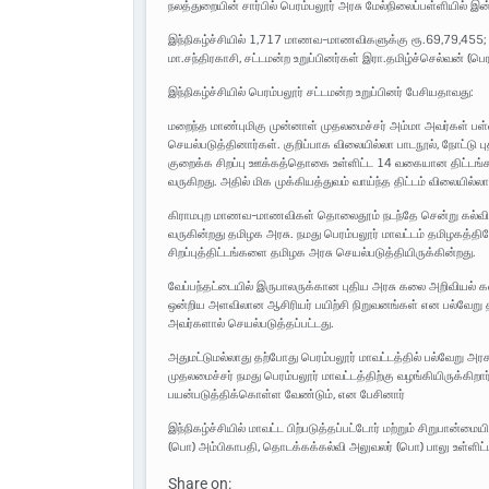
நலத்துறையின் சார்பில் பெரம்பலூர் அரசு மேல்நிலைப்பள்ளியில் இன்
இந்நிகழ்ச்சியில் 1,717 மாணவ-மாணவிகளுக்கு ரூ.69,79,455; 
மா.சந்திரகாசி, சட்டமன்ற உறுப்பினர்கள் இரா.தமிழ்ச்செல்வன் (பெ
இந்நிகழ்ச்சியில் பெரம்பலூர் சட்டமன்ற உறுப்பினர் பேசியதாவது:
மறைந்த மாண்புமிகு முன்னாள் முதலமைச்சர் அம்மா அவர்கள் 
செயல்படுத்தினார்கள். குறிப்பாக விலையில்லா பாடநூல், நோட்டு 
குறைக்க சிறப்பு ஊக்கத்தொகை உள்ளிட்ட 14 வகையான திட்டங்க
வருகிறது. அதில் மிக முக்கியத்துவம் வாய்ந்த திட்டம் விலையில்லா
கிராமபுற மாணவ-மாணவிகள் தொலைதூம் நடந்தே சென்று கல்வி க
வருகின்றது தமிழக அரசு. நமது பெரம்பலூர் மாவட்டம் தமிழகத்தி
சிறப்புத்திட்டங்களை தமிழக அரசு செயல்படுத்தியிருக்கின்றது.
வேப்பந்தட்டையில் இருபாலருக்கான புதிய அரசு கலை அறிவியல் க
ஒன்றிய அளவிலான ஆசிரியர் பயிற்சி நிறுவனங்கள் என பல்வேறு 
அவர்களால் செயல்படுத்தப்பட்டது.
அதுமட்டுமல்லாது தற்போது பெரம்பலூர் மாவட்டத்தில் பல்வேறு அரசு
முதலமைச்சர் நமது பெரம்பலூர் மாவட்டத்திற்கு வழங்கியிருக்க
பயன்படுத்திக்கொள்ள வேண்டும், என பேசினார்
இந்நிகழ்ச்சியில் மாவட்ட பிற்படுத்தப்பட்டோர் மற்றும் சிறுபான
(பொ) அம்பிகாபதி, தொடக்கக்கல்வி அலுவலர் (பொ) பாலு உள்ளிட்
Share on: