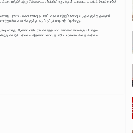
ாக விவசாயத்தில் சற்று பின்னடைவு ஏற்பட்டுள்ளது. இதன் காரணமாக நாட்டு கொத்தமல்லி
ளிட்ட பல்வேறு அசைவ, சைவ உணவு தயாரிப்பவர்கள் மற்றும் உணவு விடுதிகளுக்கு தினமும்
்தமல்லி கடைக்களுக்கு கடும் தட்டுப்பாடு ஏற்பட்டுள்ளது.
ளவு உள்ளது. ஆனால், வீரிய ரக கொத்தமல்லி ரகங்கள் சமைக்கும் போதும்
அளவிற்கு கொடுப்பதில்லை அதனால் உணவு தயாரிப்பவர்களும் அதை அதிகம்