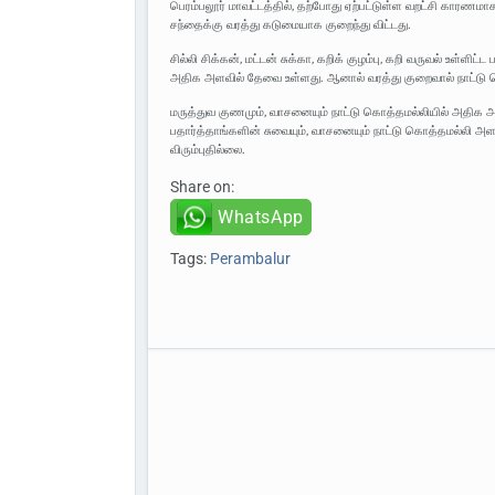
பெரம்பலூர் மாவட்டத்தில், தற்போது ஏற்பட்டுள்ள வறட்சி காரணம
சந்தைக்கு வரத்து கடுமையாக குறைந்து விட்டது.
சில்லி சிக்கன், மட்டன் சுக்கா, கறிக் குழம்பு, கறி வருவல் உள்
அதிக அளவில் தேவை உள்ளது. ஆனால் வரத்து குறைவால் நாட்டு கொத
மருத்துவ குணமும், வாசனையும் நாட்டு கொத்தமல்லியில் அதிக அ
பதார்த்தாங்களின் சுவையும், வாசனையும் நாட்டு கொத்தமல்லி 
விரும்புதில்லை.
Share on:
WhatsApp
Tags:
Perambalur