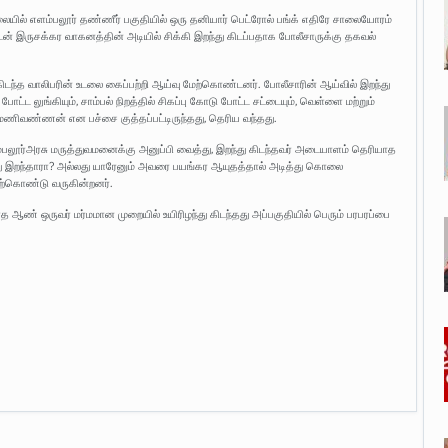
யில் எளம்பலூர் தண்ணீர் பகுதியில் ஒரு தனியார் பெட்ரோல் பங்க் எதிரே சாலையோரம்
் இருசக்கர வாகனத்தின் அடியில் சிக்கி இறந்து கிடப்பதாக போலீசாருக்கு தகவல்
 கிடந்த வாலிபரின் உடலை கைப்பற்றி ஆய்வு மேற்கொண்டனர். போலீசாரின் ஆய்வில் இறந்து
ோட்ட லுங்கியும், சாம்பல் நிறத்தில் சிகப்பு கோடு போட்ட சட்டையும், வெள்ளை மற்றும்
ம்.மணிவண்ணன் என பச்சை குத்தப்பட்டிருந்தது, தெரிய வந்தது.
ூர்அரசு மருத்துவமனைக்கு அனுப்பி வைத்து, இறந்து கிடந்தவர் அடையாளம் தெரியாத
ு இறந்தாரா? அல்லது யாரேனும் அவரை பயங்கர ஆயுதத்தால் அடித்து கொலை
்கொண்டு வருகின்றனர்.
ண் ஒருவர் மர்மமான முறையில் உயிரிழந்து கிடந்தது அப்பகுதியில் பெரும் பரபரப்பை