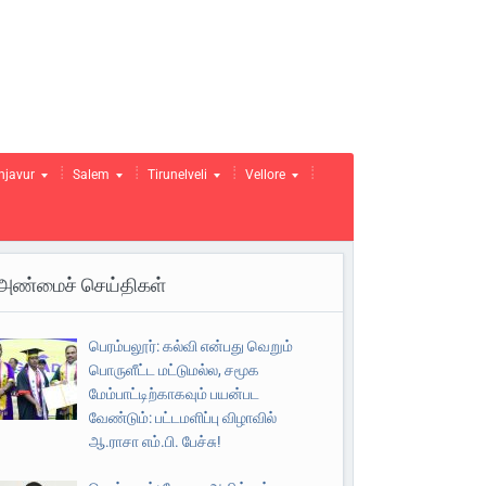
njavur
Salem
Tirunelveli
Vellore
அண்மைச் செய்திகள்
பெரம்பலூர்: கல்வி என்பது வெறும்
பொருளீட்ட மட்டுமல்ல, சமூக
மேம்பாட்டிற்காகவும் பயன்பட
வேண்டும்: பட்டமளிப்பு விழாவில்
ஆ.ராசா எம்.பி. பேச்சு!