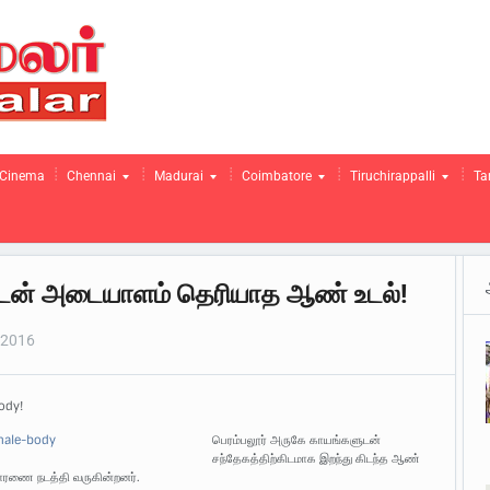
Cinema
Chennai
Madurai
Coimbatore
Tiruchirappalli
Ta
ுடன் அடையாளம் தெரியாத ஆண் உடல்!
 2016
ody!
பெரம்பலூர் அருகே காயங்களுடன்
சந்தேகத்திற்கிடமாக இறந்து கிடந்த ஆண்
ாரணை நடத்தி வருகின்றனர்.