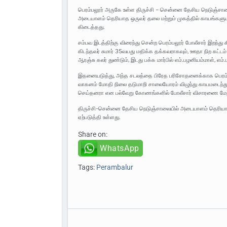
பெரம்பலூர் அருகே உள்ள திருச்சி – சென்னை தேசிய நெடுஞ்சாலை
அடையாளம் தெரியாத ஒருவர் தலை மற்றும் முகத்தில் காயங்களுடன
கிடைத்தது.
சம்பவ இடத்திற்கு விரைந்து சென்ற பெரம்பலூர் போலீசார் இறந்து
கிடந்தவர் சுமார் 35வயது மதிக்க தக்கவராகவும், ஊதா நிற கட்டம் ப
ஆரஞ்சு கலர் துண்டும், இடது பக்க மார்பில் எம்.பழனியம்மாள், எ
இதனையடுத்து, அந்த சடலத்தை பிரேத பரிசோதனைக்காக பெரம்பல
வாகனம் மோதி நிலை தடுமாறி சாலையோரம் விழுந்து காயமடைந்த
செய்தனரா என பல்வேறு கோணங்களில் போலீசார் விசாரணை மேற
திருச்சி-சென்னை தேசிய நெடுஞ்சாலையில் அடையாளம் தெரியாத ஆ
ஏற்படுத்தி உள்ளது.
Share on:
WhatsApp
Tags:
Perambalur