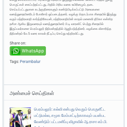
பொருட்கள் கைப்பற்றப்பட்டது, அதில் அரிய வகை உயிரினமும், தடை
செய்யப்பட்டதுமான கடற்குதிரைகளும் கண்டுபிடிக்கப்பட்டு அவைகளை
வனத்துறையினரிடம் போலீசார் ஒப்படைத்தனர். வழக்கு தொடர்பாக சிறையில் இருந்து
வரும் மந்திரவாதி கார்த்திகேயன், மந்திரவாதியின் காதல் மனைவி தீபிகா என்கிற
நசீமா ஆகிய இருவரையும் வனத்துறையினர் பி.டி வாரண்ட் பெற்று சிறையில்
இருப்பவர்களை பெரம்பலூர் நீதிமன்றத்தில் ஆஜர்படுத்தினர். வழக்கை விசாரித்த
நீதிமன்றம் மே.5 வரை காவல் நீட்டிப்பு செய்து உத்திரவிட்டது.
Share on:
WhatsApp
Tags:
Perambalur
அண்மைச் செய்திகள்
பெரம்பலூர்: கல்வி என்பது வெறும் பொருளீட்ட
மட்டுமல்ல, சமூக மேம்பாட்டிற்காகவும் பயன்பட
வேண்டும்: பட்டமளிப்பு விழாவில் ஆ.ராசா எம்.பி.