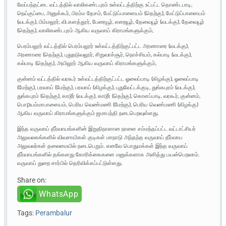
வேப்பந்தட்டை வட்டத்தில் வாலிகண்டபுரம் உள்வட்டத்திற்கு உட்பட்ட தொண்டபாடி,
நெய்குப்பை, அனுக்கூர், பிரம்ம தேசம், மேட்டுப்பாளையம் (தெற்கு), மேட்டுப்பாளையம்
(வடக்கு), பிம்மலூர், வி.களத்தூர், பேரையூர், எறையூர், தேவையூர் (வடக்கு), தேவையூர்
(தெற்கு), வாலிகண்டபுரம் ஆகிய வருவாய் கிராமங்களுக்கும்,
பெரம்பலூர் வட்டத்தில் பெரம்பலூர் உள்வட்டத்திற்குட்பட்ட அரணாரை (வடக்கு),
அரணாரை (தெற்கு), புதுநடுவலூர், சிறுவாச்சூர், நொச்சியம், கல்பாடி (வடக்கு),
கல்பாடி (தெற்கு), அயிலூர் ஆகிய வருவாய் கிராமங்களுக்கும்,
குன்னம் வட்டத்தில் வரகூர் உள்வட்டத்திற்குட்பட்ட ஓலைப்பாடி (கிழக்கு), ஓலைப்பாடி
(மேற்கு), பரவாய் (மேற்கு), பரவாய் (கிழக்கு), புதுவேட்டக்குடி, துங்கபுரம் (வடக்கு),
துங்கபுரம் (தெற்கு), காடூர் (வடக்கு), காடூர் (தெற்கு), கொளப்பாடி, வரகூர், குன்னம்,
பொpயம்மாபாளையம், பெரிய வெண்மணி (மேற்கு), பெரிய வெண்மணி (கிழக்கு)
ஆகிய வருவாய் கிராமங்களுக்கும் ஜமாபந்தி நடைபெறவுள்ளது.
இந்த வருவாய் தீர்வாயங்களின் இறுதிநாளான நாளை சம்மந்தப்பட்ட வட்டாட்சியர்
அலுவலகங்களில் விவசாயிகள் குடிகள் மாநாடு அந்தந்த வருவாய் தீர்வாய
அலுவலர்கள் தலைமையில் நடைபெறும். எனவே பொதுமக்கள் இந்த வருவாய்
தீர்வாயங்களில் தங்களது கோரிக்கைகளை மனுக்களாக அளித்து பயன்பெறலாம்.
வருவாய் துறை சார்பில் தெரிவிக்கப்பட்டுள்ளது.
Share on:
WhatsApp
Tags:
Perambalur