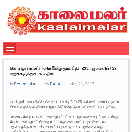
பெரம்பலூர் மாவட்டத்தில் இன்று ஜமாபந்தி : 322 மனுக்களில் 152
மனுக்களுக்கு உடனடி தீர்வு
in
Perambalur
by
RAJA
May 24, 2017
—
—
பெரம்பலூர் மாவட்டத்தில் உள்ள 4 வட்டங்களிலும் 1426 ஆம் பசலி ஆண்டு வருவாய்
கிராமங்களுக்கான தீர்வாயம் (ஜமாபந்தி) நேற்று தொடங்கி நடைபெற்று வருகிறது.
அதன்படி இன்று (மே.24-)அனைத்து வட்டாட்சியர் அலுவலகங்களிலும் நடைபெற்றது.
இதில், அனைத்து வட்டங்களிலும் 322 மனுக்கள் பெறப்பட்டது. இதில் 152
மனுக்களுக்கு உடனடி தீர்வு காணப்பட்டது. மேலும், 53 மனுக்கள் தள்ளுபடி
செய்யப்பட்டது. 117 மனுக்கள் உரிய விசாரணைக்கு எடுத்துக் கொள்ளப்பட்டது.