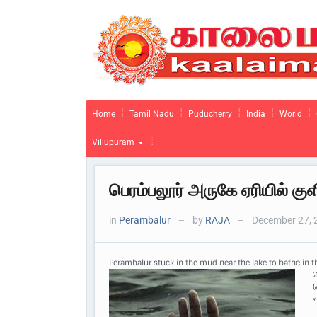
Home
Tamil Nadu
Puducherry
India
World
Villupuram
பெரம்பலூர் அருகே ஏரியில் குளி
in
Perambalur
by
RAJA
December 27, 
—
—
Perambalur stuck in the mud near the lake to bathe in th
ப
(
வ