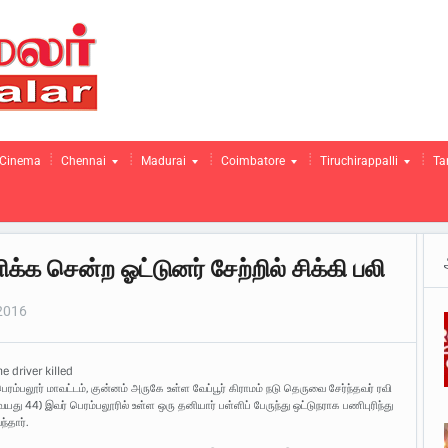
Cinema
Chennai
Madurai
Coimbatore
Tiruchirappalli
Ta
க்க சென்ற ஓட்டுனர் சேற்றில் சிக்கி பலி
2016
e driver killed
ெரம்பலூர் மாவட்டம், குன்னம் அருகே உள்ள வேப்பூர் கிராமம் நடு தெருவை சேர்ந்தவர் ரவி
வயது 44) இவர் பெரம்பலூரில் உள்ள ஒரு தனியார் பள்ளிப் பேருந்து ஒட்டுநராக பணிபுரிந்து
ந்தார்.