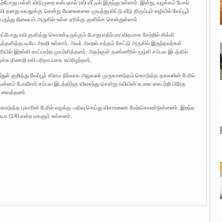
ற்போது பள்ளி விடுமுறை என்பதால் ரவி வீட்டில் இருந்து உள்ளார். இன்று, வழக்கம் போல்
வி தனது வயலுக்கு சென்று வேலைகளை முடித்து விட்டு வீடு திரும்பும் வழியில் வேப்பூர்
ேருந்து நிலையம் அருகில் உள்ள ஏரிக்கு குளிக்க சென்றுள்ளார்
ப்போது ரவி குளித்து கொண்டிருக்கும் போது எதிர்பார விதமாக சேற்றில் சிக்கி
த்தளித்தபடியே அலறி உள்ளார். அவர் அலறல் சத்தம் கேட்டு அருகில் இருந்தவர்கள்
ரியில் இறங்கி காப்பாற்ற முயற்சித்தனர். அதற்குள் தண்ணீரில் மூழ்கி சம்பவ இடத்தில்
ூச்சு திணறி ரவி பரிதாபமாக உயிரிழந்தார்.
துக் குறித்து வேப்பூர் கிராம நிர்வாக அலுவலர் முருகானந்தம் கொடுத்த தகவலின் பேரில்
ுன்னம் போலீசார் சம்பவ இடத்திற்கு விரைந்து சென்று ரவியின் உடலை கைபற்றி பிரேத
 வைத்தனர்.
ொடுத்த புகாரின் பேரில் வழக்கு பதிவு செய்து விசாரணை மேற்கொண்டுள்ளனர். இறந்த
யா (14) என்ற மகளும் உள்ளனர்.