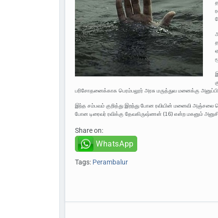
த
ர
ப
அ
த
ஏ
ம
இ
க
பரிசோதனைக்காக பெரம்பலூர் அரசு மருத்துவ மனைக்கு அனுப்பி
இந்த சம்பவம் குறித்து இறந்து போன ரவியின் மனைவி அஞ்சலை க
போன டிரைவர் ரவிக்கு தேவகிருஷ்ணன் (16) என்ற மகனும் அனுசி
Share on:
WhatsApp
Tags:
Perambalur