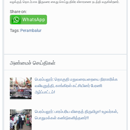
வழக்குத் தொடர்பாக இருவரை கைது செய்து தீவிர விசாரணை நடத்தி வருகின்றனர்.
Share on:
WhatsApp
Tags:
Perambalur
அண்மைச் செய்திகள்
பெரம்பலூர்: தொகுதி மறுவரையறையை நிராகரிக்க
வலியுறுத்தி, காங்கிரஸ் கட்சியினர் பேரணி
ஆர்ப்பாட்டம்!
பெரம்பலூர்: பாரம்பரிய விதைத் திருவிழா! உழவர்கள்,
பொதுமக்கள் கண்டுகளித்தனர்!!