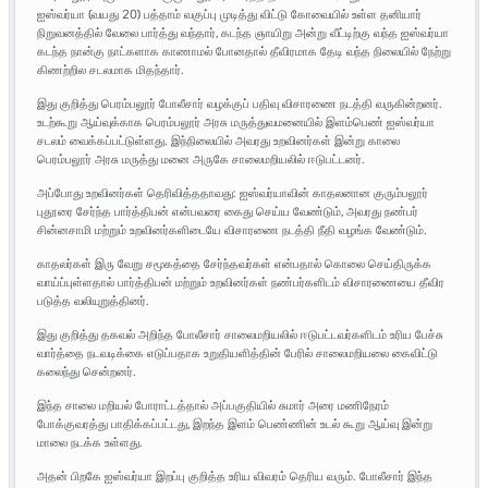
ஐஸ்வர்யா (வயது 20) பத்தாம் வகுப்பு முடித்து விட்டு கோவையில் உள்ள தனியார்
நிறுவனத்தில் வேலை பார்த்து வந்தார், கடந்த ஞாயிறு அன்று வீட்டிற்கு வந்த ஐஸ்வர்யா
கடந்த நான்கு நாட்களாக காணாமல் போனதால் தீவிரமாக தேடி வந்த நிலையில் நேற்று
கிணற்றில சடலமாக மிதந்தார்.
இது குறித்து பெரம்பலூர் போலீசார் வழக்குப் பதிவு விசாரணை நடத்தி வருகின்றனர்.
உடற்கூறு ஆய்வுக்காக பெரம்பலூர் அரசு மருத்துவமனையில் இளம்பெண் ஐஸ்வர்யா
சடலம் வைக்கப்பட்டுள்ளது. இந்நிலையில் அவரது உறவினர்கள் இன்று காலை
பெரம்பலூர் அரசு மருத்து மனை அருகே சாலைமறியலில் ஈடுபட்டனர்.
அப்போது உறவினர்கள் தெரிவித்ததாவது: ஐஸ்வர்யாவின் காதலனான குரும்பலூர்
புதூரை சேர்ந்த பார்த்திபன் என்பவரை கைது செய்ய வேண்டும், அவரது நண்பர்
சின்னசாமி மற்றும் உறவினர்களிடையே விசாரணை நடத்தி நீதி வழங்க வேண்டும்.
காதலர்கள் இரு வேறு சமூகத்தை சேர்ந்தவர்கள் என்பதால் கொலை செய்திருக்க
வாய்ப்புள்ளதால் பார்த்திபன் மற்றும் உறவினர்கள் நண்பர்களிடம் விசாரணையை தீவிர
படுத்த வலியுறுத்தினர்.
இது குறித்து தகவல் அறிந்த போலீசார் சாலைமறியலில் ஈடுபட்டவர்களிடம் உரிய பேச்சு
வார்த்தை நடவடிக்கை எடுப்பதாக உறுதியளித்தின் பேரில் சாலைமறியலை கைவிட்டு
கலைந்து சென்றனர்.
இந்த சாலை மறியல் போராட்டத்தால் அப்பகுதியில் சுமார் அரை மணிநேரம்
போக்குவரத்து பாதிக்கப்பட்டது, இறந்த இளம் பெண்ணின் உடல் கூறு ஆய்வு இன்று
மாலை நடக்க உள்ளது.
அதன் பிறகே ஐஸ்வர்யா இறப்பு குறித்த உரிய விவரம் தெரிய வரும். போலீசார் இந்த