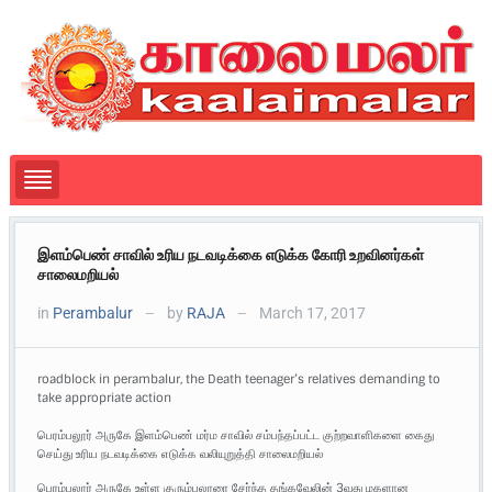
இளம்பெண் சாவில் உரிய நடவடிக்கை எடுக்க கோரி உறவினர்கள்
சாலைமறியல்
in
Perambalur
by
RAJA
March 17, 2017
—
—
roadblock in perambalur, the Death teenager’s relatives demanding to
take appropriate action
பெரம்பலூர் அருகே இளம்பெண் மர்ம சாவில் சம்பந்தப்பட்ட குற்றவாளிகளை கைது
செய்து உரிய நடவடிக்கை எடுக்க வலியுறுத்தி சாலைமறியல்
பெரம்பலூர் அருகே உள்ள குரும்பலூரை சேர்ந்த தங்கவேலின் 3வது மகளான