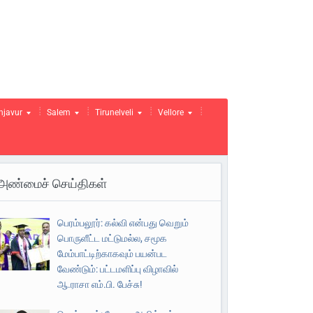
njavur
Salem
Tirunelveli
Vellore
அண்மைச் செய்திகள்
பெரம்பலூர்: கல்வி என்பது வெறும்
பொருளீட்ட மட்டுமல்ல, சமூக
மேம்பாட்டிற்காகவும் பயன்பட
வேண்டும்: பட்டமளிப்பு விழாவில்
ஆ.ராசா எம்.பி. பேச்சு!