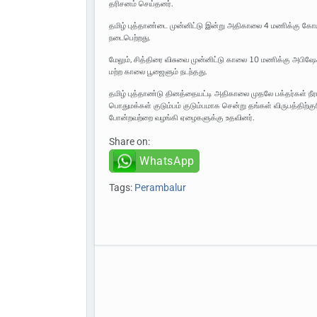
தரிசனம் செய்தனர்.
தமிழ் புத்தாண்டை முன்னிட்டு இன்று அதிகாலை 4 மணிக்கு கோ
நடைபெற்றது.
மேலும், சித்திரை விசுவை முன்னிட்டு காலை 10 மணிக்கு அபிஷே
மற்ற காலை பூஜைளும் நடந்தது.
தமிழ் புத்தாண்டு தினத்தையட்டி அதிகாலை முதலே பக்தர்கள் நீ
பொதுமக்கள் குடும்பம் குடும்பமாக சென்று தங்கள் விருபத்திற்
போன்றவற்றை வழங்கி ஏழைகளுக்கு உதவினர்.
Share on:
WhatsApp
Tags:
Perambalur