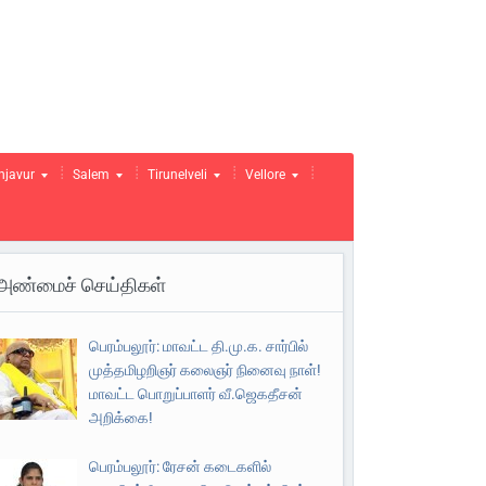
njavur
Salem
Tirunelveli
Vellore
அண்மைச் செய்திகள்
பெரம்பலூர்: மாவட்ட தி.மு.க. சார்பில்
முத்தமிழறிஞர் கலைஞர் நினைவு நாள்!
மாவட்ட பொறுப்பாளர் வீ.ஜெகதீசன்
அறிக்கை!
பெரம்பலூர்: ரேசன் கடைகளில்