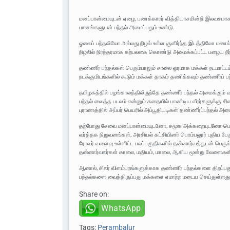
மனப்பான்மையுடன் ஏழை, பணக்காரர் வித்தியாசமின்றி இலவசமாக தாகம
பானங்களுடன் பந்தல் அமைப்பதும் உண்டு.
ஓலைப் பந்தலிலோ அல்லது நிழல் உள்ள குளிர்ந்த இடத்திலோ மணல்
நிழலில் நிரந்தரமாக கற்பலகை கொண்டு அமைக்கப்பட்ட பழைய நீர்
தண்ணீர் பந்தல்கள் பெரும்பாலும் சாலை ஓரமாக மக்கள் நடமாட்ட
நடக்குமிடங்களில் கூடும் மக்கள் தாகம் தணிக்கவும் தண்ணீர்ப் பந
தமிழகத்தில் பழங்காலத்திலிருந்தே தண்ணீர் பந்தல் அமைக்கும் 
பந்தல் வைத்த படலம் என்னும் கதையில் பாண்டிய வீரர்களுக்கு 
புராணத்தில் அப்பர் பெயரில் அப்பூதியடிகள் தண்ணீர்ப்பந்தல் அ
தற்போது சேவை மனப்பான்மையுடனோ, சமூக அக்கறையுடனோ பெரம்ப
வர்த்தக நிறுவனங்கள், அரசியல் கட்சியினர் பெரம்பலூர் புதிய பே
ரோவர் வளைவு உள்ளிட்ட பலப்பகுதிகளில் தன்னார்வத்துடன் பெரும் 
தன்னார்வலர்கள் காலை, மதியம், மாலை, ஆகிய மூன்று வேளைகளில
ஆனால், சிலர் விளம்பரங்களுக்காக தண்ணீர் பந்தல்களை திறப்பத
பந்தல்களை வைத்திருப்பது மக்களை ஏமாற்ற மடைய செய்துள்ளது
Share on:
WhatsApp
Tags:
Perambalur