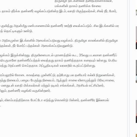
திருவிழா நாட்களிலோ தனிநபர்களாகவோ,
மக்களின் தாகம் தணிக்க சேவை
் தீர்க்க தண்ணீர் வழங்கப்படுகின்ற இடம், வசதி மிகுந்தவர்கள், சிலர் நீர், மோர்,
 குவித்து அதன்மீது மண்பாணையில் தண்ணீர் ஊற்றி வைக்கப்படும். சில இடங்களில் மர
த் தொட்டிகளும் உண்டு.
ம் அதிகமுள்ள இடங்களில் அமைக்கப்படுவது வழக்கம். திருவிழா காலங்களில் திருவிழா
்தல்கள், நீர் மோர்ப் பந்தல்கள் அமைக்கப்படுவதுண்டு.
வழக்கம் இருக்கின்றது. திருவிளையாடல் புராணத்தில் கூட, 35வது படலமான தண்ணீர்ப்
சிவபெருமானே தண்ணீர்ப்பந்தல் வைத்தது தாகம் தணித்ததாக கதையும் உள்ளது. பெரிய
மைத்து அறப்பணி செய்ததாக அப்பூதியடிகள் வரலாறில் கூறப்பட்டுள்ளது.
லூரில் கோடை காலத்தை முன்னிட்டு, தற்போது பல தனியார் கல்வி நிறுவனங்கள்,
ருந்து நிலையம், பழைய பேருந்து நிலையம், ஆத்தூர் சாலை விளாமுத்தூர் பிரிவு சாலை,
மனதுடன் வசதி மிக்கவர்கள் மற்றும் நடிகர் சங்கங்கள், அரசியல் கட்சியினர்,
ும், தண்ணீர் வழங்கி வருகின்றனர்.
ும், விளம்பரத்திற்காக போட்டோ எடுத்து கொண்டு பின்னர், தண்ணீரே இல்லாமல்
.