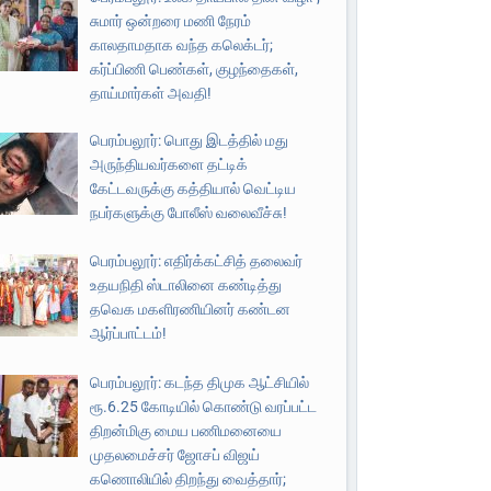
சுமார் ஒன்றரை மணி நேரம்
காலதாமதாக வந்த கலெக்டர்;
கர்ப்பிணி பெண்கள், குழந்தைகள்,
தாய்மார்கள் அவதி!
பெரம்பலூர்: பொது இடத்தில் மது
அருந்தியவர்களை தட்டிக்
கேட்டவருக்கு கத்தியால் வெட்டிய
நபர்களுக்கு போலீஸ் வலைவீச்சு!
பெரம்பலூர்: எதிர்க்கட்சித் தலைவர்
உதயநிதி ஸ்டாலினை கண்டித்து
தவெக மகளிரணியினர் கண்டன
ஆர்ப்பாட்டம்!
பெரம்பலூர்: கடந்த திமுக ஆட்சியில்
ரூ.6.25 கோடியில் கொண்டு வரப்பட்ட
திறன்மிகு மைய பணிமனையை
முதலமைச்சர் ஜோசப் விஜய்
கணொலியில் திறந்து வைத்தார்;