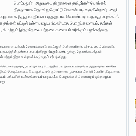
பெரம்பலூர் : அறுவடை திருநாளை தமிழர்கள் பொங்கல்
திருநாளாக தொன்றுதொட்டு கொண்டாடி வருகின்றனர். தைப்
ழையன கழிதலும், புதியன புகுதலுமாக கொண்டாடி வருவது வழக்கம்”.
க தங்கள் வீட்டில் உள்ள பழைய வேண்டாத பொருட்களையும், தங்கள்
ிக் மற்றும் இதர தேவையற்றவைகளையும் எரிக்கும் பழக்கத்தை
ப்புகைகளான கார்பன் மோனாக்ஸைடு, நைட்ரஜன் ஆக்ஸைடுகள், கந்தக டை ஆக்ஸைடு,
்றுப்புற காற்றின் தன்மை மாசுபடுகிறது. மேலும் கண், மூக்கு, தொண்டை, தோல்
் மற்றும் இதர உடல் நலக்கேடுகளும் ஏற்படுகிறது.
் செயல் சுற்றுச்சூழல் பாதுகாப்பு சட்டத்தின் படி தண்டனைக்குரிய குற்றமாகும். எனவே
தர கழிவுப் பொருட்களைக் கொளுத்தாமல் குப்பைகளை முறைப்படி அகற்றி போகித் திருநாளை
லையும், மக்களின் உடல்நலத்தையும் பாதுகாக்க பொதுமக்கள் அனைவரும் ஒத்தழைப்பு
ளது.