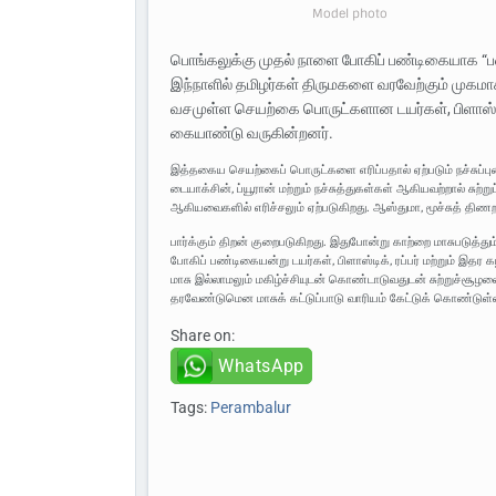
Model photo
பொங்கலுக்கு முதல் நாளை போகிப் பண்டிகையாக “ப
இந்நாளில் தமிழர்கள் திருமகளை வரவேற்கும் முகமா
வசமுள்ள செயற்கை பொருட்களான டயர்கள், பிளாஸ்ட
கையாண்டு வருகின்றனர்.
இத்தகைய செயற்கைப் பொருட்களை எரிப்பதால் ஏற்படும் நச்சு
டையாக்சின், ப்யூரான் மற்றும் நச்சுத்துகள்கள் ஆகியவற்றால் சுற
ஆகியவைகளில் எரிச்சலும் ஏற்படுகிறது. ஆஸ்துமா, மூச்சுத் திணறல
பார்க்கும் திறன் குறைபடுகிறது. இதுபோன்று காற்றை மாசுபடுத்தும
போகிப் பண்டிகையன்று டயர்கள், பிளாஸ்டிக், ரப்பர் மற்றும் இ
மாசு இல்லாமலும் மகிழ்ச்சியுடன் கொண்டாடுவதுடன் சுற்றுச்சூழ
தரவேண்டுமென மாசுக் கட்டுப்பாடு வாரியம் கேட்டுக் கொண்டுள்
Share on:
WhatsApp
Tags:
Perambalur