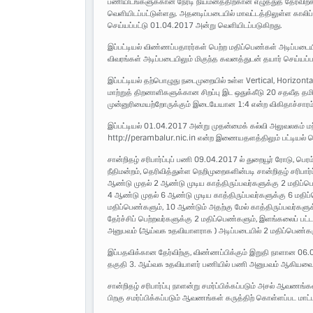
பணியிடங்களுக்கான நேரடி நியமனத்திற்கான எழுத்துத் தேர்விற்
வெளியிடப்பட்டுள்ளது. அதனடிப்படையில் மாவட்டத்திலுள்ள காலிப்பண
செய்யப்பட்டு 01.04.2017 அன்று வெளியிடப்படுகிறது.
இப்பட்டியல் விண்ணப்பதாரர்கள் பெற்ற மதிப்பெண்கள் அடிப்படைய
விவரங்கள் அடிப்படையிலும் மிகுந்த கவனத்துடன் தயார் செய்யப்ப
இப்பட்டியல் தற்பொழுது நடைமுறையில் உள்ள Vertical, Horizont
மாற்றுத் திறனாளிகளுக்கான சிறப்பு இட ஒதுக்கீடு 20 சதவீத தமிழ
முன்னுரிமையற்றோருக்கும் இடையேயான 1:4 என்ற விகிதாச்சாரம் 
இப்பட்டியல் 01.04.2017 அன்று முதன்மைக் கல்வி அலுவலகம் மற்ற
http://perambalur.nic.in என்ற இணையதளத்திலும் பட்டியல் வ
சான்றிதழ் சரிபார்ப்புப் பணி 09.04.2017 ல் துறையூர் ரோடு, பெர
நீதிமன்றம், தெரிவித்துள்ள நெறிமுறைகளின்படி சான்றிதழ் சரிபார
ஆண்டு முதல் 2 ஆண்டு முடிய காத்திருப்பவர்களுக்கு 2 மதிப்ப
4 ஆண்டு முதல் 6 ஆண்டு முடிய காத்திருப்பவர்களுக்கு 6 மதிப
மதிப்பெண்களும், 10 ஆண்டும் அதற்கு மேல் காத்திருப்பவர்களுக
தேர்ச்சிப் பெற்றவர்களுக்கு 2 மதிப்பெண்களும், இளங்கலைப் பட்ட
அனுபவம் (ஆய்வக உதவியாளராக ) அடிப்படையில் 2 மதிப்பெண்களு
இப்பதவிக்கான தேர்விற்கு, விண்ணப்பிக்கும் இறுதி நாளான 06.05
தகுதி 3. ஆய்வக உதவியாளர் பணியில் பணி அனுபவம் ஆகியவை மட
சான்றிதழ் சரிபார்ப்பு நாளன்று சமர்ப்பிக்கப்படும் அசல் ஆவணங்க
பிறகு சமர்ப்பிக்கப்படும் ஆவணங்கள் கருத்திற் கொள்ளப்பட மாட்