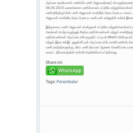
ஆய்வக உதவியாளர் பணியில் பணி அனுபவத்தைப் பொறுத்தவரையில், 
06.05.2015 வரையிலான பணிக்காலம் மட்டுமே ஏற்றுக்கொள்ளப்பட
பணிபுரிந்திருப்பின் பணி அனுபவச் சான்றில், தொடர்புடைய மாவட்
அனுபவச் சான்றில், தொடர்புடைய மண்டலக் கல்லூரிக் கல்வி இண
இத்தகைய பணி அனுபவச் சான்றுகள் மட்டுமே ஏற்றுக்கொள்ளப்படும்
அவர்கள் பெற்ற எழுத்துத் தேர்வு மதிப்பெண்கள் மற்றும் சான்றி
மதிப்பெண்கள் அடிப்படையில் தகுதிப் பட்டியல் (Merit List) தயார
மற்றும் இதர உள்இட ஒதுக்கீட்டின் அடிப்படையில், காலிப்பணியிடங
பணி நாடுநர்களுக்கு, உரிய பணி நியமன ஆணை வெளிப்படையான கல
மாவட்ட நிர்வாகத்தின் சார்பில் தெரிவிக்கப்பட்டுள்ளது.
Share on:
WhatsApp
Tags:
Perambalur