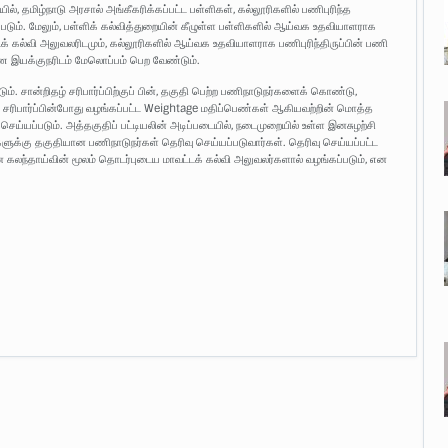
தமிழ்நாடு அரசால் அங்கீகரிக்கப்பட்ட பள்ளிகள், கல்லூரிகளில் பணிபுரிந்த
ும். மேலும், பள்ளிக் கல்வித்துறையின் கீழுள்ள பள்ளிகளில் ஆய்வக உதவியாளராக
டக் கல்வி அலுவலரிடமும், கல்லூரிகளில் ஆய்வக உதவியாளராக பணிபுரிந்திருப்பின் பணி
ை இயக்குநரிடம் மேலொப்பம் பெற வேண்டும்.
. சான்றிதழ் சரிபார்ப்பிற்குப் பின், தகுதி பெற்ற பணிநாடுநர்களைக் கொண்டு,
தழ் சரிபார்ப்பின்போது வழங்கப்பட்ட Weightage மதிப்பெண்கள் ஆகியவற்றின் மொத்த
் செய்யப்படும். அத்தகுதிப் பட்டியலின் அடிப்படையில், நடைமுறையில் உள்ள இனசுழற்சி
்களுக்கு தகுதியான பணிநாடுநர்கள் தெரிவு செய்யப்படுவார்கள். தெரிவு செய்யப்பட்ட
ந்தாய்வின் மூலம் தொடர்புடைய மாவட்டக் கல்வி அலுவலர்களால் வழங்கப்படும், என