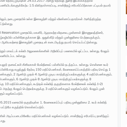
கான தேர்வு முடிவுகள் 24.03.2017 அன்று தேர்வுத் துறை இயக்ககத்தால்
ியிடங்களுக்கேற்ப 1:5 விகிதாச்சாரப்படி, சான்றிதழ் சரிபார்ப்பிற்கான பட்டியல் தயார்
ிலும், நடைமுறையில் உள்ள இனசுழற்சி மற்றும் விண்ணப்பதாரர்கள் அளித்திருந்த
ட்டுள்ளது.
al Reservation முறையில், மகளிர், ஆதரவற்ற விதவை, முன்னாள் இராணுவத்தினர்,
்வழியில் பயின்றோருக்கான இட ஒதுக்கீடு மற்றும் முன்னுரிமை பெற்றவருக்கும்,
ஆகியவற்றை இனசுழற்சி முறையுடன் கடைபிடித்து தயார் செய்யப்பட்டுள்ளது.
ும் மாவட்டக் கல்வி அலுவலகங்களின் அறிவிப்புப் பலகையில் ஒட்டப்பட உள்ளது. மேலும்
ெளியிடப்பட உள்ளது.
ம்பலூர் தனலட்சுமி சீனிவாசன் மேல்நிலைப் பள்ளியில் நடத்தப்பட உள்ளது. சென்னை உயர்
்ப்பின்போது எழுத்துத் தேர்வு 150 மதிப்பெண்கள், வேலைவாய்ப்பகத்தில் பதிவு செய்து 1
ெண்களும், 2 ஆண்டு முதல் 4 ஆண்டு முடிய காத்திருப்பவர்களுக்கு 4 மதிப்பெண்களும்,
்பெண்களும், 6 ஆண்டு முதல் 8 ஆண்டு முடிய காத்திருப்பவர்களுக்கு 8
்கு 10 மதிப்பெண்களும், கூடுதல் கல்வித் தகுதிகளாக மேல்நிலைக் கல்வித் (+2)
ம் அதற்கு மேலும் பெற்றவர்களுக்கு 3 மதிப்பெண்களும் வழங்கப்படும். மேலும் முன்
ம் வழங்கப்படும்.
.2015 வரையில் தகுதியுள்ள 1. வேலைவாய்ப்புப் பதிவு முன்னுரிமை 2. உயர் கல்வித்
்டுமே கருத்தில் கொள்ளப்படும்.
ளின் அடிப்பபடையிலேயே மதிப்பெண்கள் வழங்கப்படும். சான்றிதழ் சரிபார்ப்பு நாளிற்குப்
டாது.