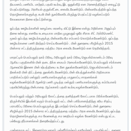
நியமனம், பணியிட மாற்றம், பதவி உயர்வு, இட ஒதுக்கீடு என அனைத்திற்கும் கையூட்டு
பெறப்படுகிறது. அரசியல் குறுக்கீட்டை கைவிடவேண்டும். மின்வாரியத்தில் ஒப்பந்த
தொழிலாளர்களுக்கு கூலி மின் நுகர்வோரிடமிருந்து பெறப்பட்டு வழங்கப்படும்
கேவலமான நிலை ஏற்பட்டுள்ளது.
ஒப்பந்த ஊழியர்களின் உழைப்பை சுரண்டி விட்டு இல்லை என்று அறிக்கை அனுப்பும்
நிலை உள்ளது. எனவே உடனடியாக மாநில முழுவதும் ஒரே சீராக சிட் அக்ரிமெண்ட்
மூலம் ஒப்பந்த ஊழியர்களுக்கு மின்வாரியமே சம்பளம் கொடுக்கவேண்டும். ஒப்பந்த
ஊழியர்களை பணி நிரந்தம் செய்யவேண்டும் . மின் துறையை சீரழிக்கும் 2015
மின்சார சட்டத்திருத்ததை மத்திய அரசு கைவிடவேண்டும் என தெரிவித்தார்.
மாநாட்டில் பெரம்பலூர் நகர் பிரிவு, அரியலூர் நகர் பிரிவு, ஜெயங்கொண்டம் பிரிவு
ஆகிய பகுதிகளில் மின் தடை நீக்க மையம் அமைக்கவேண்டும், பெரம்பலூர் சர்க்கரை
ஆலையில் இணை மின் உற்பத்தியை உடனே துவங்கவேண்டும், ஜெயங்கொண்டம்
நிலக்கரி மின் திட்டத்தை துவங்கிடவேண்டும், மின் விபத்துக்களில் அதிகமாக
பாதிக்கப்படும் மஸ்தூர் பணியாளர்களுக்கு பாதுகாப்பு சாதனங்கள்
வழங்கவேண்டும்,8 ஆண்டு பணி முடித்த மஸ்தூர் பணியாளர்களுக்கு கம்பியாளர்
பதவியிலிருந்து மின்பாதை ஆய்வாளர் பதவி உயர்வு வழங்கவேண்டும்,
பெரம்பலூர் மற்றும் அரியலூர் கோட்டத்தை தனித்தனி கோட்டமாக பிரிக்கவேண்டும்,
திருச்சியில் இயங்கி வரும் பெரம்பலூர் வட்ட மின் பகிர்மானத்திற்கு உரிய சிறப்பு
பராமரிப்பு பிரிவை பெரம்பலூருக்கு இடமாற்றம் செய்யவேண்டும், மின் துறையை
சீரழிக்கும் 2015 மின்சார சட்டத்திருத்ததை மத்திய அரசு கைவிடவேண்டும், ஒப்பந்த
தொழிலாளர்களுக்கு சம வேலைக்கு சம ஊதியம் வழங்க வேண்டும் என்பது உட்பட
பல்வேறு தீர்மானங்கள் நிறைவேற்றப்பட்டது.
முன்னதாக வட்ட இணைசெயலாளர் பன்னீர்செல்வம் வரவேற்றார். முடிவில் வட்ட துணை