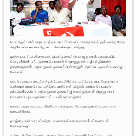
பெரம்பலூர் : மின் ஊழியர் மத்திய அமைப்பின் வட்ட மாநாடு பெரம்பலூர் நான்கு ரோடு
அருகே உள்ள எம்.எஸ்.ஆர் கூட்ட அரங்கில் நடைபெற்றது.
முன்னதாக சி..கண்ணையன், வட்டத் தலைவர் இரா.ராஜகுமாரன் தலைமையில்
கொடிஏற்றினர். வட்ட இணை செயலாளர் சி.இராஜகுமாரி அஞ்சலி தீர்மானம்
நிறைவேற்றினார். மாநில துணை தலைவர் ரெங்கராஜன் மாநாட்டை தொடங்கி வைத்து
பேசினார்.
வட்ட செயலாளர் எஸ்.அகஸ்டின் வேலை அறிக்கை வாசித்தார். வட்ட பொருளாளர்
கண்ணன் வரவு-செலவு அறிக்கை வாசித்தார். திருச்சி மண்டல செயலாளர்
எம்.பன்னீர்செல்வம், மாநில துணை தலைவர் ஜி.ராமகிருஷ்ணன், சிஐடியூ மாவட்ட
செயலாளர் ஆர்.அழகர்சாமி உட்பட பலர் உரையாற்றினர்.
ஊழைப்பதற்கு உடல் நலம் அவசியம் என்ற தலைப்பில் மருத்துவர் சி.கருணாகரன்,
உரையாற்றினார்.
தமிழ்நாடு மின் ஊழியர் மத்திய அமைப்பின் மாநில தலைவர் சுப்ரமணியன்
பேசியதாவது:
தமிழக அரசின் அனைத்து துறைகளிலும் ஊழல் தலைவிரித்தாடுகிறது. பணி