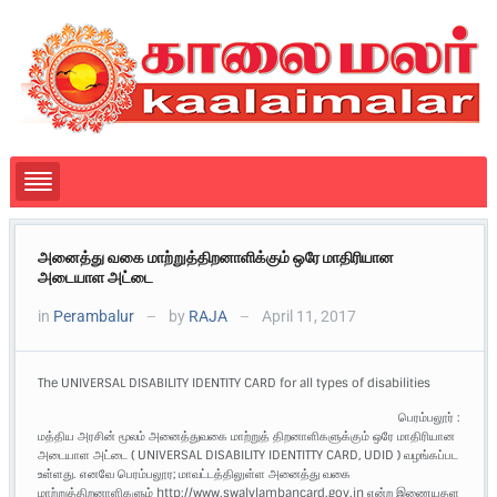
அனைத்து வகை மாற்றுத்திறனாளிக்கும் ஒரே மாதிரியான
அடையாள அட்டை
in
Perambalur
by
RAJA
April 11, 2017
—
—
The UNIVERSAL DISABILITY IDENTITY CARD for all types of disabilities
பெரம்பலூர் :
மத்திய அரசின் மூலம் அனைத்துவகை மாற்றுத் திறனாளிகளுக்கும் ஒரே மாதிரியான
அடையாள அட்டை ( UNIVERSAL DISABILITY IDENTITTY CARD, UDID ) வழங்கப்பட
உள்ளது. எனவே பெரம்பலூர; மாவட்டத்திலுள்ள அனைத்து வகை
மாற்றுத்திறனாளிகளும் http://www.swalvlambancard.gov.in என்ற இணையதள