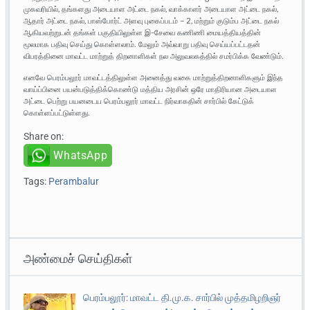
முகவரியில், தங்களது அடையாள அட்டை நகல், வாக்காளர் அடையாள அட்டை நகல்,
ஆதார் அட்டை நகல், பாஸ்போர்ட் அளவு புகைப்படம் – 2, மற்றும் குடும்ப அட்டை நகல்
ஆகியவற்றுடன் தங்கள் பகுதியிலுள்ள இ-சேவை கணிணி மையத்தியத்தின்
மூலமாக பதிவு செய்து கொள்ளலாம். மேலும் அவ்வாறு பதிவு செய்யப்பட்டதன்
விபரத்தினை மாவட்ட மாற்றுத் திறனாளிகள் நல அலுவலகத்தில் சமர்பிக்க வேண்டும்.
எனவே பெரம்பலூர் மாவட்டத்திலுள்ள அனைத்து வகை மாற்றுத்திறனாளிகளும் இந்த
வாய்ப்பினை பயன்படுத்திக்கொண்டு மத்திய அரசின் ஒரே மாதிரியான அடையாள
அட்டை பெற்று பயனடைய பெரம்பலூர் மாவட்ட நிர்வாகதின் சார்பில் கேட்டுக்
கொள்ளப்பட்டுள்ளது.
Share on:
WhatsApp
Tags:
Perambalur
அண்மைச் செய்திகள்
பெரம்பலூர்: மாவட்ட தி.மு.க. சார்பில் முத்தமிழறிஞர்