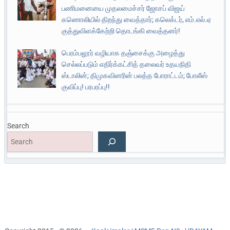
பணிமனையை முதலமைச்சர் ஜோசப் விஜய்
கணொலியில் திறந்து வைத்தார்; கலெக்டர், எம்.எல்.ஏ
குத்துவிளக்கேற்றி தொடங்கி வைத்தனர்!
பெரம்பலூர் வழியாக தஞ்சைக்கு அழைத்து
செல்லப்படும் எதிர்க்கட்சித் தலைவர் உதயநிதி
ஸ்டாலின்; திமுகவினரின் பலத்த போராட்டம்; போலீஸ்
குவிப்பு! பரபரப்பு!!
Search