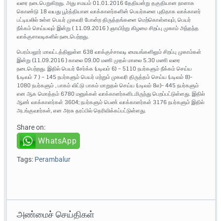
வரை நடைபெறுகிறது. அது சமயம் 01.01.2016 தேதியன்று தகுதியான நாளாக
கொண்டு 18 வயது பூர்த்தியான வாக்காளர்களின் பெயர்களை புதிதாக வாக்காளர்
பட்டியலில் உள்ள பெயர் முகவரி போன்ற திருத்தங்களை மெற்கொள்ளவும், பெயர்
நீக்கம் செய்யவும் இன்று ( 11.09.2016 ) ஞாயிற்று கிழமை சிறப்பு முகாம் அந்தந்த
வாக்குசாவடிகளில் நடைபெற்றது.
பெரம்பலூர் மாவட்டத்திலுள்ள 638 வாக்குச்சாவடி மையங்களிலும் சிறப்பு முகாம்கள்
இன்று (11.09.2016 ) காலை 09.00 மணி முதல் மாலை 5.30 மணி வரை
நடைபெற்றது. இதில் பெயர் சேர்க்க (படிவம் 6) – 5110 நபர்களும் நீக்கம் செய்ய
(படிவம் 7 ) – 145 நபர்களும் பெயர் மற்றும் முகவரி திருத்தம் செய்ய (படிவம் 8)-
1080 நபர்களும் , பாகம் விட்டு பாகம் மாறுதல் செய்ய (படிவம் 8எ)- 445 நபர்களும்
என ஆக மொத்தம் 6780 மனுக்கள் வாக்காளர்களிடமிருந்து பெறப்பட்டுள்ளது. இதில்
ஆண் வாக்காளர்கள் 3604; நபர்களும் பெண் வாக்காளர்கள் 3176 நபர்களும் இதில்
அடங்குவார்கள், என அரசு தரப்பில் தெரிவிக்கப்பட்டுள்ளது.
Share on:
WhatsApp
Tags:
Perambalur
அண்மைச் செய்திகள்