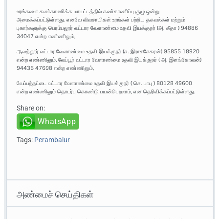
உரங்களை கண்காணிக்க மாவட்டத்தில் கண்காணிப்பு குழு ஒன்று
அமைக்கப்பட்டுள்ளது. எனவே விவசாயிகள் உரங்கள் பற்றிய தகவல்கள் மற்றும்
புகார்களுக்கு பெரம்பலூர் வட்டார வேளாண்மை உதவி இயக்குநர் (அ. கீதா ) 94886
34047 என்ற எண்ணிலும்,
ஆலத்தூர் வட்டார வேளாண்மை உதவி இயக்குநர் (சு. இராசசேகரன்) 95855 18920
என்ற எண்ணிலும், வேப்பூர் வட்டார வேளாண்மை உதவி இயக்குநர் ( அ. இளங்கோவன்)
94436 47698 என்ற எண்ணிலும்,
வேப்பந்தட்டை வட்டார வேளாண்மை உதவி இயக்குநர் ( செ. பாபு ) 80128 49600
என்ற எண்ணிலும் தொடர்பு கொண்டு பயன்பெறலாம், என தெரிவிக்கப்பட்டுள்ளது.
Share on:
WhatsApp
Tags:
Perambalur
அண்மைச் செய்திகள்