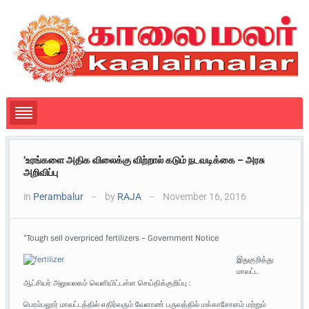
‘உரங்களை அதிக விலைக்கு விற்றால் கடும் நடவடிக்கை – அரசு
அறிவிப்பு
in
Perambalur
by
RAJA
November 16, 2016
—
—
“Tough sell overpriced fertilizers – Government Notice
இதுகுறித்து
மாவட்ட
ஆட்சியர் அலுவலகம் வெளியிட்டள்ள செய்திக்குறிப்பு :
பெரம்பலூர் மாவட்டத்தில் எதிர்வரும் வேளாண் பருவத்தில் மக்காசோளம் மற்றும்