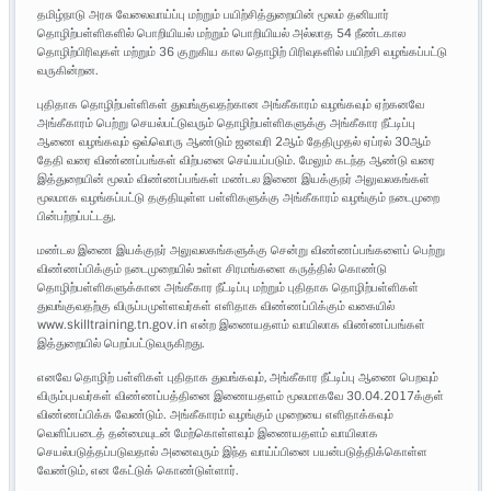
தமிழ்நாடு அரசு வேலைவாய்ப்பு மற்றும் பயிற்சித்துறையின் மூலம் தனியார்
தொழிற்பள்ளிகளில் பொறியியல் மற்றும் பொறியியல் அல்லாத 54 நீண்டகால
தொழிற்பிரிவுகள் மற்றும் 36 குறுகிய கால தொழிற் பிரிவுகளில் பயிற்சி வழங்கப்பட்டு
வருகின்றன.
புதிதாக தொழிற்பள்ளிகள் துவங்குவதற்கான அங்கீகாரம் வழங்கவும் ஏற்கனவே
அங்கீகாரம் பெற்று செயல்பட்டுவரும் தொழிற்பள்ளிகளுக்கு அங்கீகார நீட்டிப்பு
ஆணை வழங்கவும் ஒவ்வொரு ஆண்டும் ஜனவரி 2ஆம் தேதிமுதல் ஏப்ரல் 30ஆம்
தேதி வரை விண்ணப்பங்கள் விற்பனை செய்யப்படும். மேலும் கடந்த ஆண்டு வரை
இத்துறையின் மூலம் விண்ணப்பங்கள் மண்டல இணை இயக்குநர் அலுவலகங்கள்
மூலமாக வழங்கப்பட்டு தகுதியுள்ள பள்ளிகளுக்கு அங்கீகாரம் வழங்கும் நடைமுறை
பின்பற்றப்பட்டது.
மண்டல இணை இயக்குநர் அலுவலகங்களுக்கு சென்று விண்ணப்பங்களைப் பெற்று
விண்ணப்பிக்கும் நடைமுறையில் உள்ள சிரமங்களை கருத்தில் கொண்டு
தொழிற்பள்ளிகளுக்கான அங்கீகார நீட்டிப்பு மற்றும் புதிதாக தொழிற்பள்ளிகள்
துவங்குவதற்கு விருப்பமுள்ளவர்கள் எளிதாக விண்ணப்பிக்கும் வகையில்
www.skilltraining.tn.gov.in என்ற இணையதளம் வாயிலாக விண்ணப்பங்கள்
இத்துறையில் பெறப்பட்டுவருகிறது.
எனவே தொழிற் பள்ளிகள் புதிதாக துவங்கவும், அங்கீகார நீட்டிப்பு ஆணை பெறவும்
விரும்புபவர்கள் விண்ணப்பத்தினை இணையதளம் மூலமாகவே 30.04.2017க்குள்
விண்ணப்பிக்க வேண்டும். அங்கீகாரம் வழங்கும் முறையை எளிதாக்கவும்
வெளிப்படைத் தன்மையுடன் மேற்கொள்ளவும் இணையதளம் வாயிலாக
செயல்படுத்தப்படுவதால் அனைவரும் இந்த வாய்ப்பினை பயன்படுத்திக்கொள்ள
வேண்டும், என கேட்டுக் கொண்டுள்ளார்.