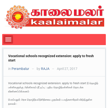
Vocational schools recognized extension: apply to fresh
start
in
Perambalur
by
RAJA
April 27, 2017
—
—
Vocational schools recognized extension: apply to fresh start || தொழிற்
பள்ளிகளுக்கு அங்கீகாரம் நீட்டிப்பு : புதிய தொழிற்பள்ளிகள் தொடங்க
விண்ணப்பிக்கலாம்
பெரம்பலூர் அரசு தொழிற்பயிற்சிநிலைய முதல்வர் ப.மஞ்சுளாதேவி விடுத்துள்ள
தகவல் :