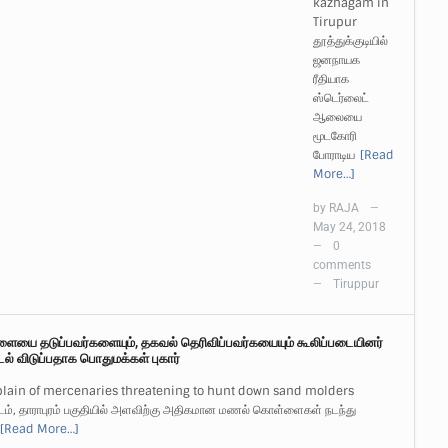
kazhagam in
Tirupur
தூத்துக்குடியில்
ஜனநாயக
ரீதியாக
ஸ்டெர்லைட்
ஆலையை
மூடகோரி
போராடிய
[Read
More…]
by
RAJA
—
May 24, 2018
0
—
comments
Tiruppur
—
யை தடுப்பவர்களையும், தகவல் தெரிவிப்பவர்கயையும் கூலிப்படையினர்
் விடுப்பதாக பொதுமக்கள் புகார்
lain of mercenaries threatening to hunt down sand molders
வட்டம், தாராபுரம் பகுதியில் அளவிற்கு அதிகமான மணல் கொள்ளைகள் நடந்து
[Read More…]