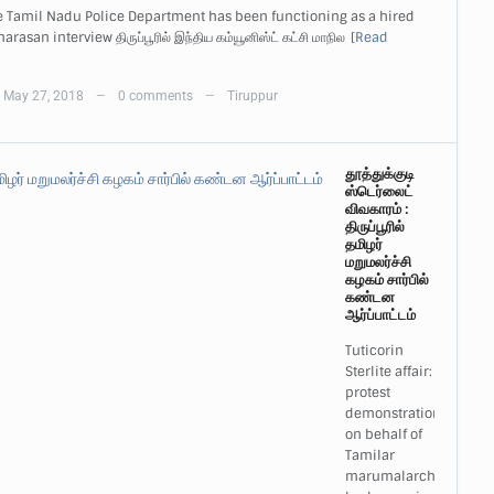
e Tamil Nadu Police Department has been functioning as a hired
arasan interview திருப்பூரில் இந்திய கம்யூனிஸ்ட் கட்சி மாநில
[Read
May 27, 2018
0 comments
Tiruppur
—
—
தூத்துக்குடி
ஸ்டெர்லைட்
விவகாரம் :
திருப்பூரில்
தமிழர்
மறுமலர்ச்சி
கழகம் சார்பில்
கண்டன
ஆர்ப்பாட்டம்
Tuticorin
Sterlite affair:
protest
demonstration
on behalf of
Tamilar
marumalarchi