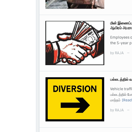
மின் இணைப்பு 
ஆயிரம் அபராதம
Employees of
the 5-year p
by
RAJA
—
பல்லடத்தில் 
Vehicle traff
பல்லடத்தில் ப
மாற்றம்
[Read
by
RAJA
—