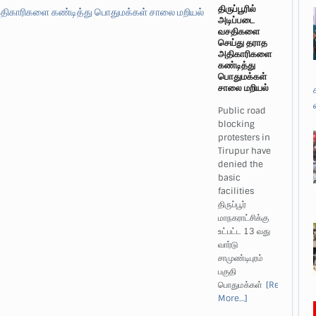
திருப்பூரில்
அடிப்படை
வசதிகளை
செய்து தராத
அதிகாரிகளை
கண்டித்து
பொதுமக்கள்
சாலை மறியல்
Public road
blocking
protesters in
Tirupur have
denied the
basic
facilities
திருப்பூர்
மாநகராட்சிக்கு
உட்பட்ட 13 வது
வார்டு
சாமுண்டிபுரம்
பகுதி
பொதுமக்கள்
[Read
More…]