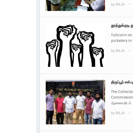
by
RAJA
—
தூத்துக்குடி 
Tuticorin on 
picketers in 
by
RAJA
—
திருப்பூர் எஸ
The Collecto
Commissioner த
ஆணையரிடம்
by
RAJA
—