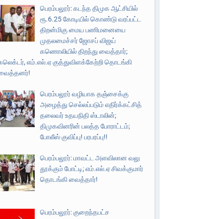
பெரம்பலூர்: கடந்த திமுக ஆட்சியில்
ரூ.6.25 கோடியில் கொண்டு வரப்பட்ட
திறன்மிகு மைய பணிமனையை
முதலமைச்சர் ஜோசப் விஜய்
கணொலியில் திறந்து வைத்தார்;
கலெக்டர், எம்.எல்.ஏ குத்துவிளக்கேற்றி தொடங்கி
வைத்தனர்!
பெரம்பலூர் வழியாக தஞ்சைக்கு
அழைத்து செல்லப்படும் எதிர்க்கட்சித்
தலைவர் உதயநிதி ஸ்டாலின்;
திமுகவினரின் பலத்த போராட்டம்;
போலீஸ் குவிப்பு! பரபரப்பு!!
பெரம்பலூர்: மாவட்ட அளவிலான வலு
தூக்கும் போட்டி; எம்.எல்.ஏ சிவக்குமார்
தொடங்கி வைத்தார்!
பெரம்பலூர்: குறைந்தபட்ச