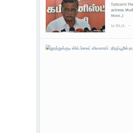
Tuticorin Th
actress: Muth
More…]
by
RAJA
—