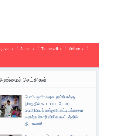
njavur
Salem
Tirunelveli
Vellore
அண்மைச் செய்திகள்
பெரம்பலூர்: அரசு புறம்போக்கு
நிலத்தில் கட்டப்பட்ட ரோவர்
பொறியியல் கல்லூரி கட்டிடங்களை
அகற்ற கோரி விசிக கூட்டத்தில்
தீர்மானம்!