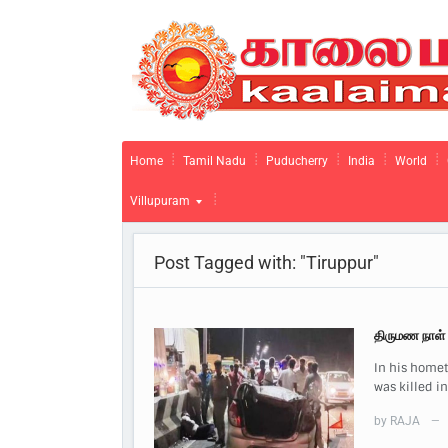
Home
Tamil Nadu
Puducherry
India
World
Villupuram
Post Tagged with: "Tiruppur"
திருமண நாள் 
In his homet
was killed i
by
RAJA
—