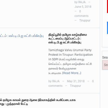
by
RAJA
—
June 5, 2018
0
—
comments
Tiruppur
—
திருப்பூரில் தமிழக வாழ்வுரிமை
கூட்டமைப்பு ஆர்ப்பாட்டம் :
எஸ்.டி.பி.ஐ கட்சி பங்கேற்பு
Tamizhaga Valvu Urumai Party
Protest in Tirupur: Participation
Sea
in SDPI பொய் வழக்கில் கைது
செய்யப்பட்ட தமிழக வாழ்வுரிமை கட்சி
தலைவர் வேல்முருகனை
உடனடியாக
[Read More…]
by
RAJA
May 31, 2018
0
—
—
comments
Tiruppur
—
யில் தமிழக காவல் துறை ஆலை நிர்வாகத்தின் கூலிப்படையாக
து : முத்தரசன் பேட்டி