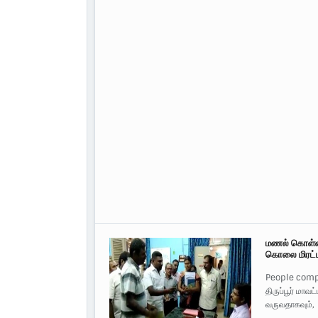
மணல் கொள்ளை
கொலை மிரட்டல
People comp
திருப்பூர் மா
வருவதாகவும்,